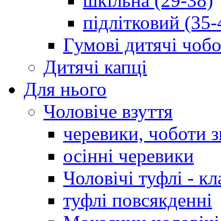
шкільна (29-38)
підлітковий (35-
Гумові дитячі чоб
Дитячі капці
Для нього
Чоловіче взуття
черевики, чоботи 
осінні черевики
Чоловічі туфлі - кл
туфлі повсякденні