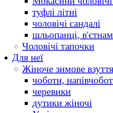
Мокасини чоловічі 
туфлі літні
чоловічі сандалі
шльопанці, в'єтна
Чоловічі тапочки
Для неї
Жіноче зимове взутт
чоботи, напівчобо
черевики
дутики жіночі