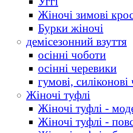
Уггі
Жіночі зимові кро
Бурки жіночі
демісезонний взуття
осінні чоботи
осінні черевики
гумові, силіконові
Жіночі туфлі
Жіночі туфлі - мод
Жіночі туфлі - пов