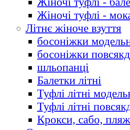
Жіночі туфлі - бал
Жіночі туфлі - мо
Літнє жіноче взуття
босоніжки модельн
босоніжки повсякд
шльопанці
Балетки літні
Туфлі літні модель
Туфлі літні повсяк
Крокси, сабо, пляж