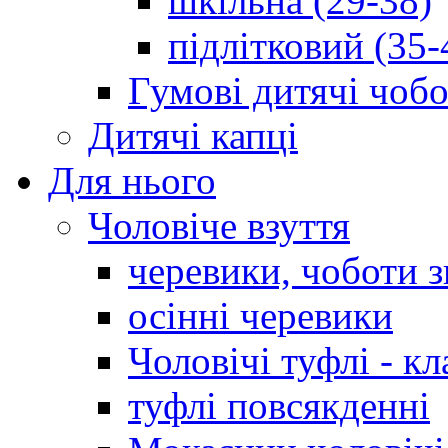
шкільна (29-38)
підлітковий (35-
Гумові дитячі чоб
Дитячі капці
Для нього
Чоловіче взуття
черевики, чоботи 
осінні черевики
Чоловічі туфлі - кл
туфлі повсякденні