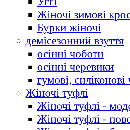
Уггі
Жіночі зимові кро
Бурки жіночі
демісезонний взуття
осінні чоботи
осінні черевики
гумові, силіконові
Жіночі туфлі
Жіночі туфлі - мод
Жіночі туфлі - пов