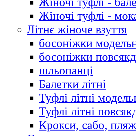
Жіночі туфлі - бал
Жіночі туфлі - мо
Літнє жіноче взуття
босоніжки модельн
босоніжки повсякд
шльопанці
Балетки літні
Туфлі літні модель
Туфлі літні повсяк
Крокси, сабо, пляж