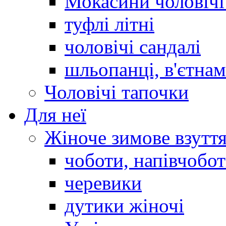
Мокасини чоловічі 
туфлі літні
чоловічі сандалі
шльопанці, в'єтна
Чоловічі тапочки
Для неї
Жіноче зимове взутт
чоботи, напівчобо
черевики
дутики жіночі