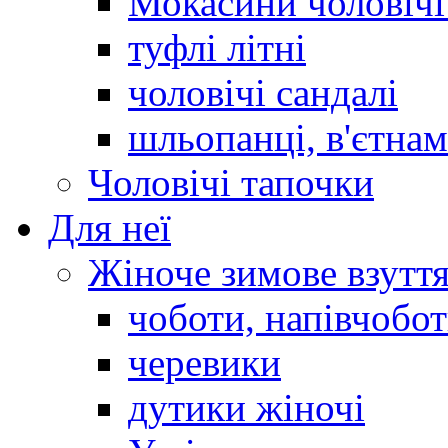
Мокасини чоловічі 
туфлі літні
чоловічі сандалі
шльопанці, в'єтна
Чоловічі тапочки
Для неї
Жіноче зимове взутт
чоботи, напівчобо
черевики
дутики жіночі