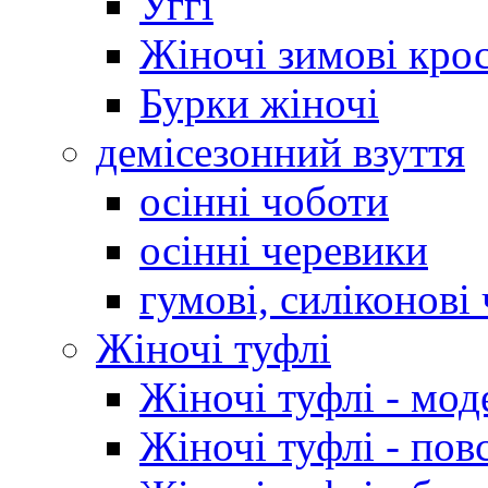
Уггі
Жіночі зимові кро
Бурки жіночі
демісезонний взуття
осінні чоботи
осінні черевики
гумові, силіконові
Жіночі туфлі
Жіночі туфлі - мод
Жіночі туфлі - пов