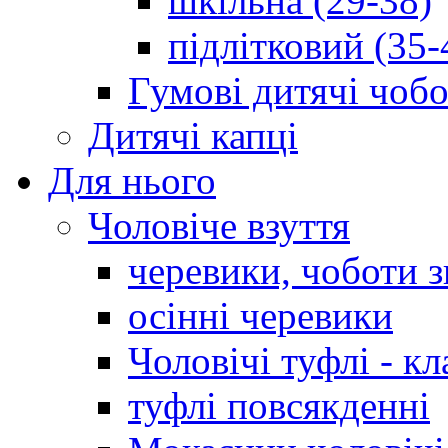
шкільна (29-38)
підлітковий (35-
Гумові дитячі чоб
Дитячі капці
Для нього
Чоловіче взуття
черевики, чоботи 
осінні черевики
Чоловічі туфлі - кл
туфлі повсякденні