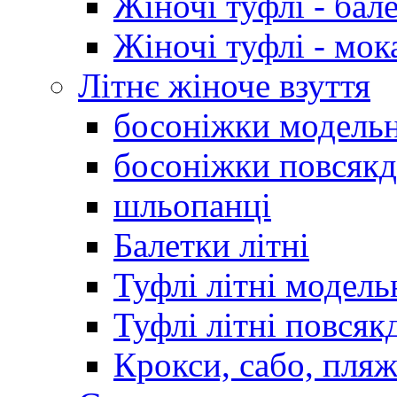
Жіночі туфлі - бал
Жіночі туфлі - мо
Літнє жіноче взуття
босоніжки модельн
босоніжки повсякд
шльопанці
Балетки літні
Туфлі літні модель
Туфлі літні повсяк
Крокси, сабо, пляж