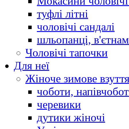
Мокасини чоловічі 
туфлі літні
чоловічі сандалі
шльопанці, в'єтна
Чоловічі тапочки
Для неї
Жіноче зимове взутт
чоботи, напівчобо
черевики
дутики жіночі