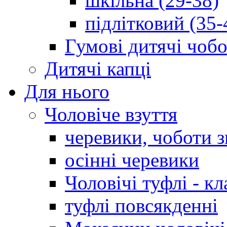
шкільна (29-38)
підлітковий (35-
Гумові дитячі чоб
Дитячі капці
Для нього
Чоловіче взуття
черевики, чоботи 
осінні черевики
Чоловічі туфлі - кл
туфлі повсякденні