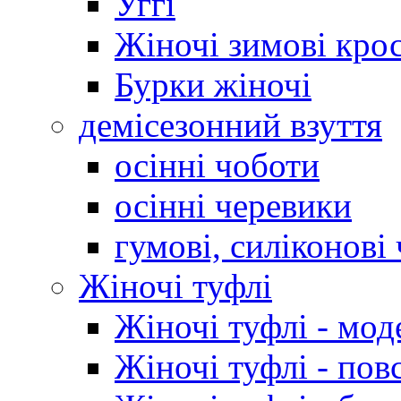
Уггі
Жіночі зимові кро
Бурки жіночі
демісезонний взуття
осінні чоботи
осінні черевики
гумові, силіконові
Жіночі туфлі
Жіночі туфлі - мод
Жіночі туфлі - пов