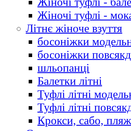
Жіночі туфлі - бал
Жіночі туфлі - мо
Літнє жіноче взуття
босоніжки модельн
босоніжки повсякд
шльопанці
Балетки літні
Туфлі літні модель
Туфлі літні повсяк
Крокси, сабо, пляж