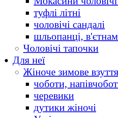
Мокасини чоловічі 
туфлі літні
чоловічі сандалі
шльопанці, в'єтна
Чоловічі тапочки
Для неї
Жіноче зимове взутт
чоботи, напівчобо
черевики
дутики жіночі