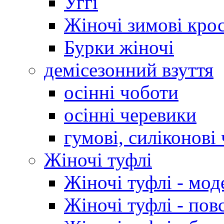
Уггі
Жіночі зимові кро
Бурки жіночі
демісезонний взуття
осінні чоботи
осінні черевики
гумові, силіконові
Жіночі туфлі
Жіночі туфлі - мод
Жіночі туфлі - пов