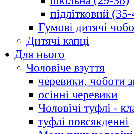
шкільна (29-38)
підлітковий (35-
Гумові дитячі чоб
Дитячі капці
Для нього
Чоловіче взуття
черевики, чоботи 
осінні черевики
Чоловічі туфлі - кл
туфлі повсякденні