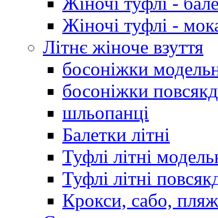
Жіночі туфлі - бал
Жіночі туфлі - мо
Літнє жіноче взуття
босоніжки модельн
босоніжки повсякд
шльопанці
Балетки літні
Туфлі літні модель
Туфлі літні повсяк
Крокси, сабо, пляж