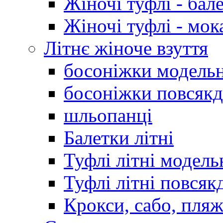
Жіночі туфлі - бал
Жіночі туфлі - мо
Літнє жіноче взуття
босоніжки модельн
босоніжки повсякд
шльопанці
Балетки літні
Туфлі літні модель
Туфлі літні повсяк
Крокси, сабо, пляж