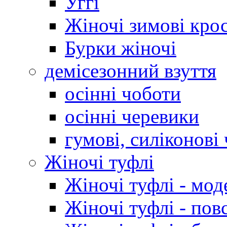
Уггі
Жіночі зимові кро
Бурки жіночі
демісезонний взуття
осінні чоботи
осінні черевики
гумові, силіконові
Жіночі туфлі
Жіночі туфлі - мод
Жіночі туфлі - пов