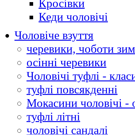
Кросівки
Кеди чоловічі
Чоловіче взуття
черевики, чоботи зим
осінні черевики
Чоловічі туфлі - клас
туфлі повсякденні
Мокасини чоловічі - 
туфлі літні
чоловічі сандалі