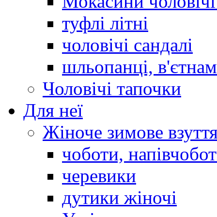
Мокасини чоловічі 
туфлі літні
чоловічі сандалі
шльопанці, в'єтна
Чоловічі тапочки
Для неї
Жіноче зимове взутт
чоботи, напівчобо
черевики
дутики жіночі