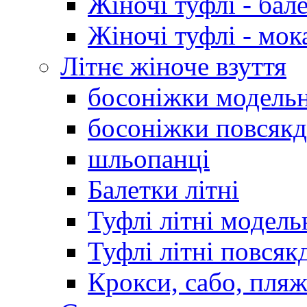
Жіночі туфлі - бал
Жіночі туфлі - мо
Літнє жіноче взуття
босоніжки модельн
босоніжки повсякд
шльопанці
Балетки літні
Туфлі літні модель
Туфлі літні повсяк
Крокси, сабо, пляж