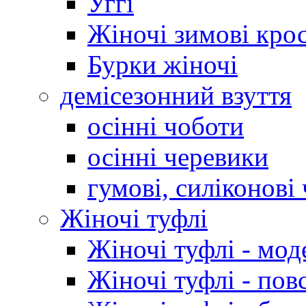
Уггі
Жіночі зимові кро
Бурки жіночі
демісезонний взуття
осінні чоботи
осінні черевики
гумові, силіконові
Жіночі туфлі
Жіночі туфлі - мод
Жіночі туфлі - пов