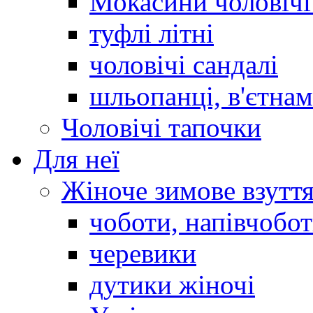
Мокасини чоловічі 
туфлі літні
чоловічі сандалі
шльопанці, в'єтна
Чоловічі тапочки
Для неї
Жіноче зимове взутт
чоботи, напівчобо
черевики
дутики жіночі