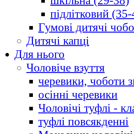
шкільна (29-38)
підлітковий (35-
Гумові дитячі чоб
Дитячі капці
Для нього
Чоловіче взуття
черевики, чоботи 
осінні черевики
Чоловічі туфлі - кл
туфлі повсякденні