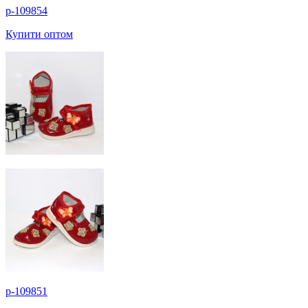
p-109854
Купити оптом
p-109851