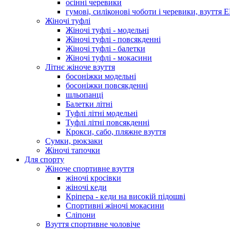
осінні черевики
гумові, силіконові чоботи і черевики, взуття 
Жіночі туфлі
Жіночі туфлі - модельні
Жіночі туфлі - повсякденні
Жіночі туфлі - балетки
Жіночі туфлі - мокасини
Літнє жіноче взуття
босоніжки модельні
босоніжки повсякденні
шльопанці
Балетки літні
Туфлі літні модельні
Туфлі літні повсякденні
Крокси, сабо, пляжне взуття
Сумки, рюкзаки
Жіночі тапочки
Для спорту
Жіноче спортивне взуття
жіночі кросівки
жіночі кеди
Кріпера - кеди на високій підошві
Спортивні жіночі мокасини
Сліпони
Взуття спортивне чоловіче