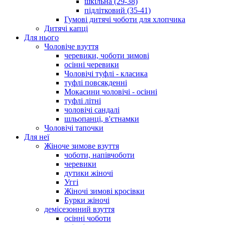
шкільна (29-38)
підлітковий (35-41)
Гумові дитячі чоботи для хлопчика
Дитячі капці
Для нього
Чоловіче взуття
черевики, чоботи зимові
осінні черевики
Чоловічі туфлі - класика
туфлі повсякденні
Мокасини чоловічі - осінні
туфлі літні
чоловічі сандалі
шльопанці, в'єтнамки
Чоловічі тапочки
Для неї
Жіноче зимове взуття
чоботи, напівчоботи
черевики
дутики жіночі
Уггі
Жіночі зимові кросівки
Бурки жіночі
демісезонний взуття
осінні чоботи