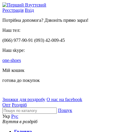
Реєстрація
Вхід
Потрібна допомога? Дзвоніть прямо зараз!
Наш тел:
(066)
977-90-91
(093)
42-009-45
Наш skype:
one-shoes
Мій кошик
готова до покупок
Знижки для роздробу
О нас на facebook
Опт
Роздріб
Пошук
Укр
Рус
Взуття в роздріб
Головна