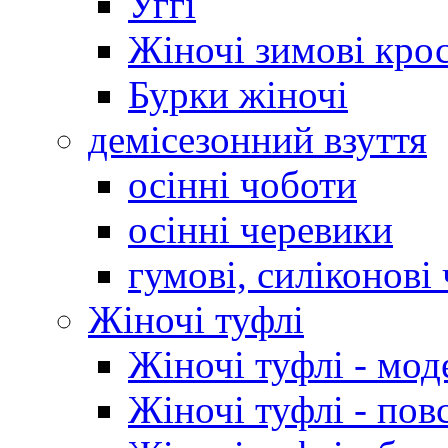
Уггі
Жіночі зимові кро
Бурки жіночі
демісезонний взуття
осінні чоботи
осінні черевики
гумові, силіконові
Жіночі туфлі
Жіночі туфлі - мод
Жіночі туфлі - пов