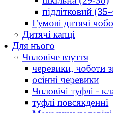
шкільна (29-38)
підлітковий (35-
Гумові дитячі чоб
Дитячі капці
Для нього
Чоловіче взуття
черевики, чоботи 
осінні черевики
Чоловічі туфлі - кл
туфлі повсякденні