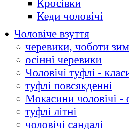
Кросівки
Кеди чоловічі
Чоловіче взуття
черевики, чоботи зим
осінні черевики
Чоловічі туфлі - клас
туфлі повсякденні
Мокасини чоловічі - 
туфлі літні
чоловічі сандалі