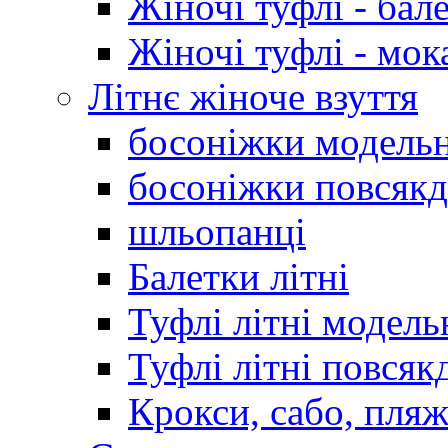
Жіночі туфлі - бал
Жіночі туфлі - мо
Літнє жіноче взуття
босоніжки модельн
босоніжки повсякд
шльопанці
Балетки літні
Туфлі літні модель
Туфлі літні повсяк
Крокси, сабо, пляж