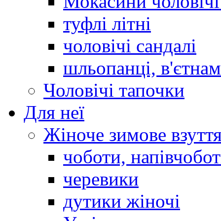
Мокасини чоловічі 
туфлі літні
чоловічі сандалі
шльопанці, в'єтна
Чоловічі тапочки
Для неї
Жіноче зимове взутт
чоботи, напівчобо
черевики
дутики жіночі