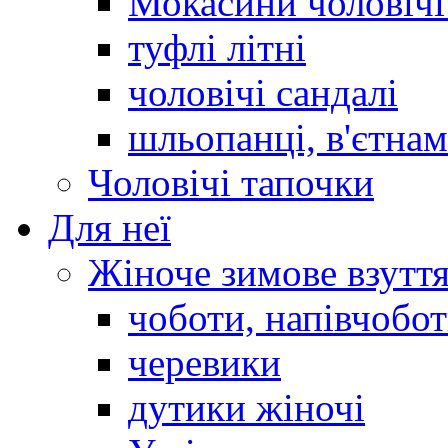
Мокасини чоловічі 
туфлі літні
чоловічі сандалі
шльопанці, в'єтна
Чоловічі тапочки
Для неї
Жіноче зимове взутт
чоботи, напівчобо
черевики
дутики жіночі