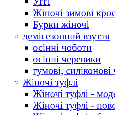
Уггі
Жіночі зимові кро
Бурки жіночі
демісезонний взуття
осінні чоботи
осінні черевики
гумові, силіконові
Жіночі туфлі
Жіночі туфлі - мод
Жіночі туфлі - пов