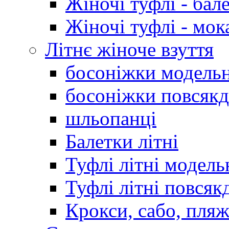
Жіночі туфлі - бал
Жіночі туфлі - мо
Літнє жіноче взуття
босоніжки модельн
босоніжки повсякд
шльопанці
Балетки літні
Туфлі літні модель
Туфлі літні повсяк
Крокси, сабо, пляж