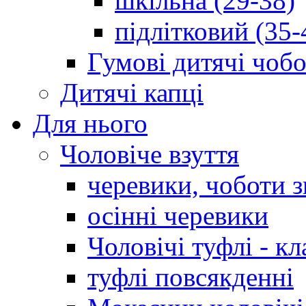
шкільна (29-38)
підлітковий (35-
Гумові дитячі чоб
Дитячі капці
Для нього
Чоловіче взуття
черевики, чоботи 
осінні черевики
Чоловічі туфлі - кл
туфлі повсякденні