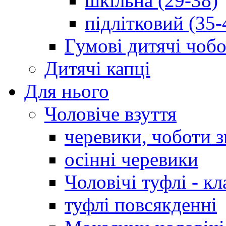
шкільна (29-38)
підлітковий (35-
Гумові дитячі чоб
Дитячі капці
Для нього
Чоловіче взуття
черевики, чоботи 
осінні черевики
Чоловічі туфлі - кл
туфлі повсякденні