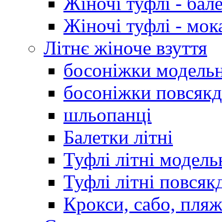
Жіночі туфлі - бал
Жіночі туфлі - мо
Літнє жіноче взуття
босоніжки модельн
босоніжки повсякд
шльопанці
Балетки літні
Туфлі літні модель
Туфлі літні повсяк
Крокси, сабо, пляж