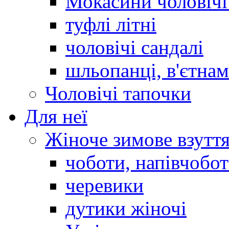
Мокасини чоловічі 
туфлі літні
чоловічі сандалі
шльопанці, в'єтна
Чоловічі тапочки
Для неї
Жіноче зимове взутт
чоботи, напівчобо
черевики
дутики жіночі