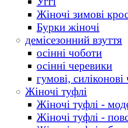
Уггі
Жіночі зимові кро
Бурки жіночі
демісезонний взуття
осінні чоботи
осінні черевики
гумові, силіконові
Жіночі туфлі
Жіночі туфлі - мод
Жіночі туфлі - пов