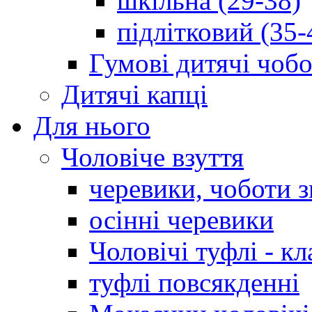
шкільна (29-38)
підлітковий (35-
Гумові дитячі чоб
Дитячі капці
Для нього
Чоловіче взуття
черевики, чоботи 
осінні черевики
Чоловічі туфлі - кл
туфлі повсякденні