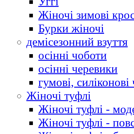
Уггі
Жіночі зимові кро
Бурки жіночі
демісезонний взуття
осінні чоботи
осінні черевики
гумові, силіконові
Жіночі туфлі
Жіночі туфлі - мод
Жіночі туфлі - пов