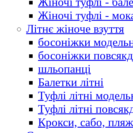
Жіночі туфлі - бал
Жіночі туфлі - мо
Літнє жіноче взуття
босоніжки модельн
босоніжки повсякд
шльопанці
Балетки літні
Туфлі літні модель
Туфлі літні повсяк
Крокси, сабо, пляж