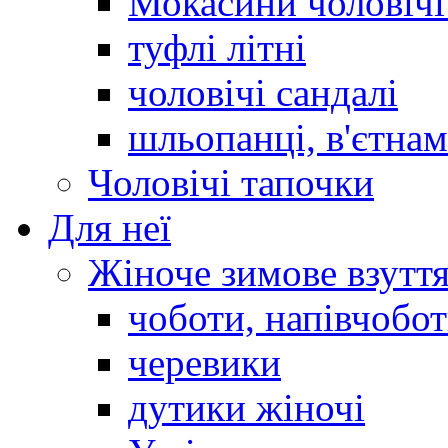
Мокасини чоловічі 
туфлі літні
чоловічі сандалі
шльопанці, в'єтна
Чоловічі тапочки
Для неї
Жіноче зимове взутт
чоботи, напівчобо
черевики
дутики жіночі