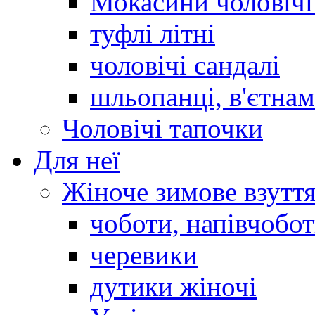
Мокасини чоловічі 
туфлі літні
чоловічі сандалі
шльопанці, в'єтна
Чоловічі тапочки
Для неї
Жіноче зимове взутт
чоботи, напівчобо
черевики
дутики жіночі