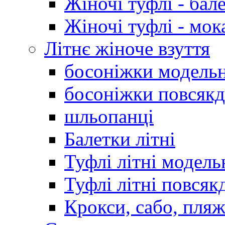
Жіночі туфлі - бал
Жіночі туфлі - мо
Літнє жіноче взуття
босоніжки модельн
босоніжки повсякд
шльопанці
Балетки літні
Туфлі літні модель
Туфлі літні повсяк
Крокси, сабо, пляж