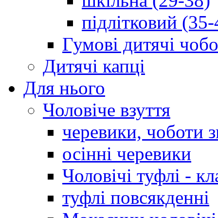
шкільна (29-38)
підлітковий (35-
Гумові дитячі чоб
Дитячі капці
Для нього
Чоловіче взуття
черевики, чоботи 
осінні черевики
Чоловічі туфлі - кл
туфлі повсякденні