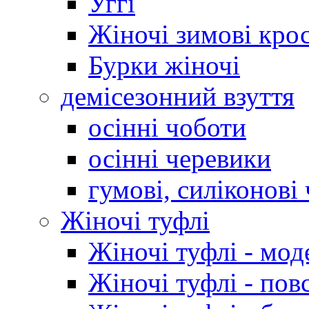
Уггі
Жіночі зимові кро
Бурки жіночі
демісезонний взуття
осінні чоботи
осінні черевики
гумові, силіконові
Жіночі туфлі
Жіночі туфлі - мод
Жіночі туфлі - пов