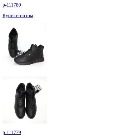
p-111780
Купити оптом
p-111779