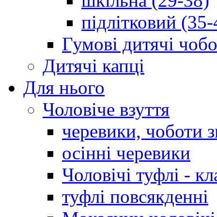
шкільна (29-38)
підлітковий (35-
Гумові дитячі чоб
Дитячі капці
Для нього
Чоловіче взуття
черевики, чоботи 
осінні черевики
Чоловічі туфлі - кл
туфлі повсякденні