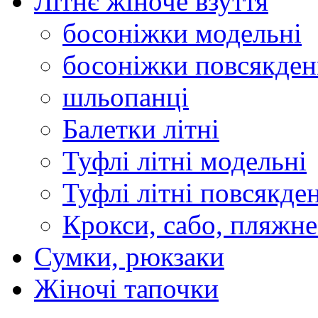
Літнє жіноче взуття
босоніжки модельні
босоніжки повсякден
шльопанці
Балетки літні
Туфлі літні модельні
Туфлі літні повсякде
Крокси, сабо, пляжне
Сумки, рюкзаки
Жіночі тапочки