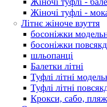
Жіночі туфлі - бал
Жіночі туфлі - мо
Літнє жіноче взуття
босоніжки модельн
босоніжки повсякд
шльопанці
Балетки літні
Туфлі літні модель
Туфлі літні повсяк
Крокси, сабо, пляж