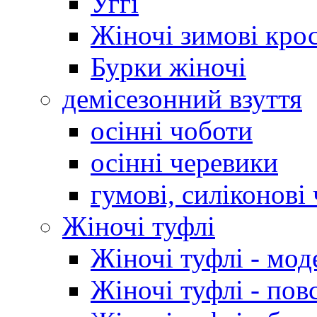
Уггі
Жіночі зимові кро
Бурки жіночі
демісезонний взуття
осінні чоботи
осінні черевики
гумові, силіконові
Жіночі туфлі
Жіночі туфлі - мод
Жіночі туфлі - пов