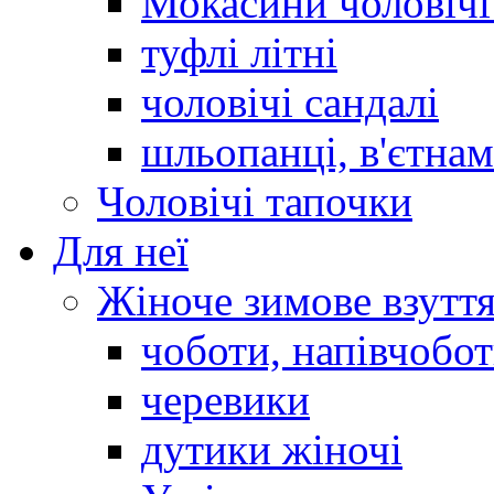
Мокасини чоловічі 
туфлі літні
чоловічі сандалі
шльопанці, в'єтна
Чоловічі тапочки
Для неї
Жіноче зимове взутт
чоботи, напівчобо
черевики
дутики жіночі