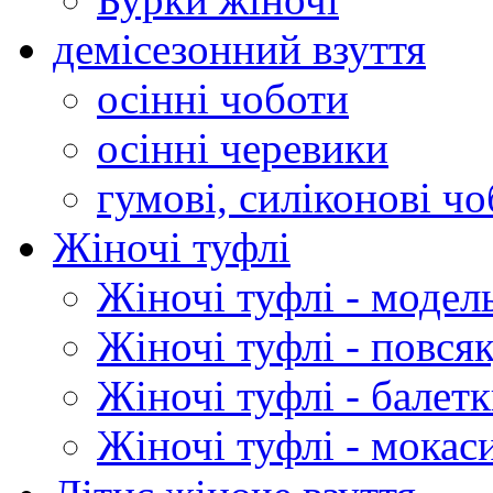
демісезонний взуття
осінні чоботи
осінні черевики
гумові, силіконові ч
Жіночі туфлі
Жіночі туфлі - модел
Жіночі туфлі - повся
Жіночі туфлі - балет
Жіночі туфлі - мокас