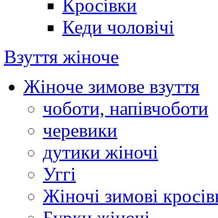
Кросівки
Кеди чоловічі
Взуття жіноче
Жіноче зимове взуття
чоботи, напівчоботи
черевики
дутики жіночі
Уггі
Жіночі зимові кросів
Бурки жіночі