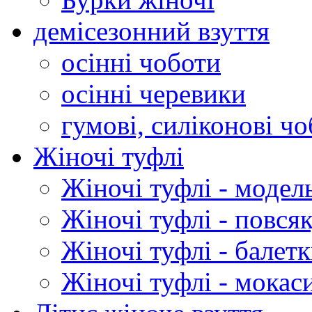
демісезонний взуття
осінні чоботи
осінні черевики
гумові, силіконові ч
Жіночі туфлі
Жіночі туфлі - модел
Жіночі туфлі - повся
Жіночі туфлі - балет
Жіночі туфлі - мокас