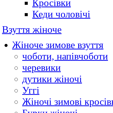
Кросівки
Кеди чоловічі
Взуття жіноче
Жіноче зимове взуття
чоботи, напівчоботи
черевики
дутики жіночі
Уггі
Жіночі зимові кросів
Бурки жіночі