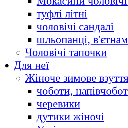
Мокасини чоловічі 
туфлі літні
чоловічі сандалі
шльопанці, в'єтна
Чоловічі тапочки
Для неї
Жіноче зимове взутт
чоботи, напівчобо
черевики
дутики жіночі