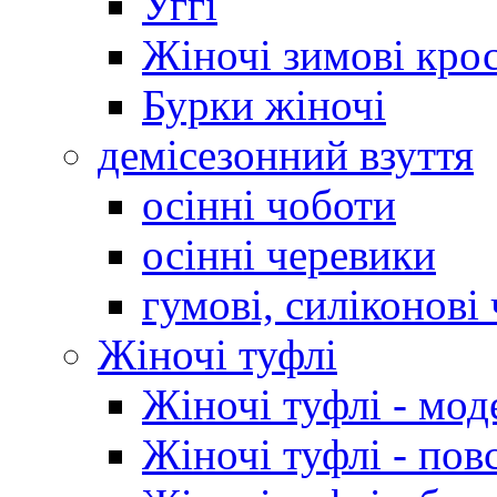
Уггі
Жіночі зимові кро
Бурки жіночі
демісезонний взуття
осінні чоботи
осінні черевики
гумові, силіконові
Жіночі туфлі
Жіночі туфлі - мод
Жіночі туфлі - пов