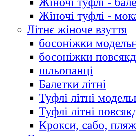
Жіночі туфлі - бал
Жіночі туфлі - мо
Літнє жіноче взуття
босоніжки модельн
босоніжки повсякд
шльопанці
Балетки літні
Туфлі літні модель
Туфлі літні повсяк
Крокси, сабо, пляж