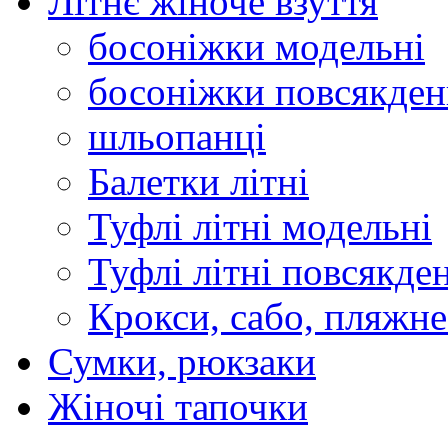
Літнє жіноче взуття
босоніжки модельні
босоніжки повсякден
шльопанці
Балетки літні
Туфлі літні модельні
Туфлі літні повсякде
Крокси, сабо, пляжне
Сумки, рюкзаки
Жіночі тапочки