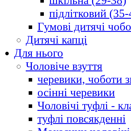
шкільна (29-38)
підлітковий (35-
Гумові дитячі чоб
Дитячі капці
Для нього
Чоловіче взуття
черевики, чоботи 
осінні черевики
Чоловічі туфлі - кл
туфлі повсякденні