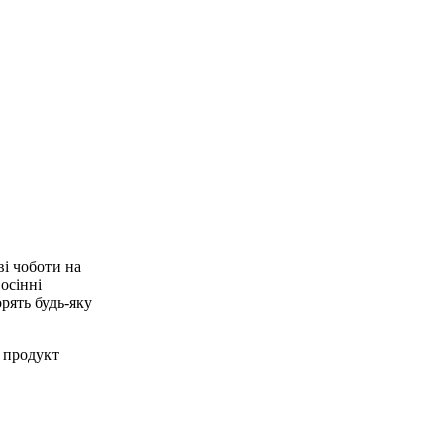
і чоботи на
осінні
рять будь-яку
 продукт