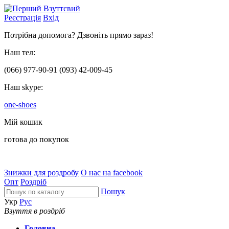
Реєстрація
Вхід
Потрібна допомога? Дзвоніть прямо зараз!
Наш тел:
(066)
977-90-91
(093)
42-009-45
Наш skype:
one-shoes
Мій кошик
готова до покупок
Знижки для роздробу
О нас на facebook
Опт
Роздріб
Пошук
Укр
Рус
Взуття в роздріб
Головна