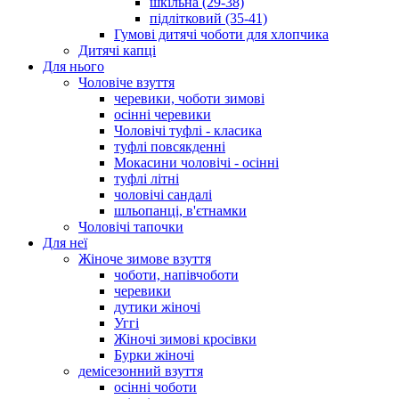
шкільна (29-38)
підлітковий (35-41)
Гумові дитячі чоботи для хлопчика
Дитячі капці
Для нього
Чоловіче взуття
черевики, чоботи зимові
осінні черевики
Чоловічі туфлі - класика
туфлі повсякденні
Мокасини чоловічі - осінні
туфлі літні
чоловічі сандалі
шльопанці, в'єтнамки
Чоловічі тапочки
Для неї
Жіноче зимове взуття
чоботи, напівчоботи
черевики
дутики жіночі
Уггі
Жіночі зимові кросівки
Бурки жіночі
демісезонний взуття
осінні чоботи