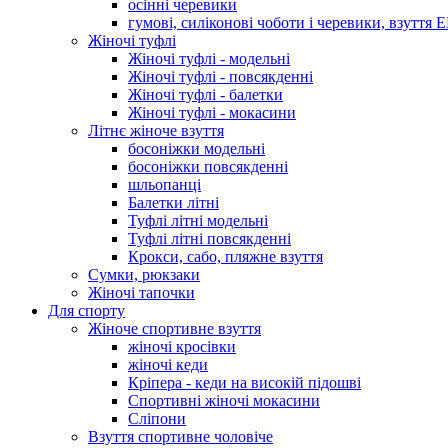
осінні черевики
гумові, силіконові чоботи і черевики, взуття 
Жіночі туфлі
Жіночі туфлі - модельні
Жіночі туфлі - повсякденні
Жіночі туфлі - балетки
Жіночі туфлі - мокасини
Літнє жіноче взуття
босоніжки модельні
босоніжки повсякденні
шльопанці
Балетки літні
Туфлі літні модельні
Туфлі літні повсякденні
Крокси, сабо, пляжне взуття
Сумки, рюкзаки
Жіночі тапочки
Для спорту
Жіноче спортивне взуття
жіночі кросівки
жіночі кеди
Кріпера - кеди на високій підошві
Спортивні жіночі мокасини
Сліпони
Взуття спортивне чоловіче