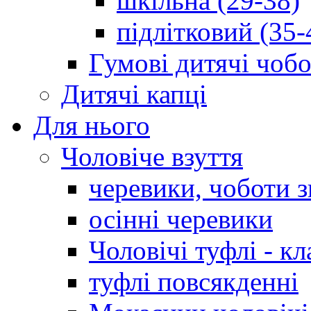
шкільна (29-38)
підлітковий (35-
Гумові дитячі чоб
Дитячі капці
Для нього
Чоловіче взуття
черевики, чоботи 
осінні черевики
Чоловічі туфлі - кл
туфлі повсякденні