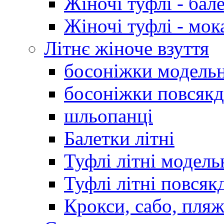
Жіночі туфлі - бал
Жіночі туфлі - мо
Літнє жіноче взуття
босоніжки модельн
босоніжки повсякд
шльопанці
Балетки літні
Туфлі літні модель
Туфлі літні повсяк
Крокси, сабо, пляж