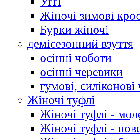
Уггі
Жіночі зимові кро
Бурки жіночі
демісезонний взуття
осінні чоботи
осінні черевики
гумові, силіконові
Жіночі туфлі
Жіночі туфлі - мод
Жіночі туфлі - пов