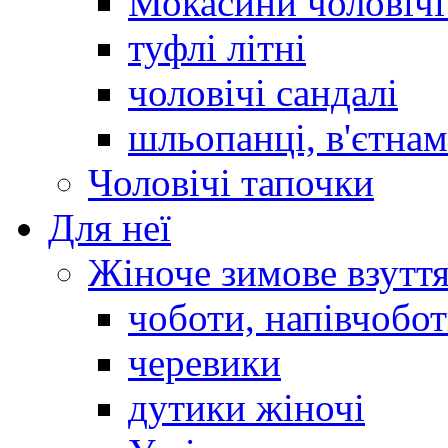
Мокасини чоловічі 
туфлі літні
чоловічі сандалі
шльопанці, в'єтна
Чоловічі тапочки
Для неї
Жіноче зимове взутт
чоботи, напівчобо
черевики
дутики жіночі