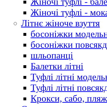
Жіночі туфлі - бал
Жіночі туфлі - мо
Літнє жіноче взуття
босоніжки модельн
босоніжки повсякд
шльопанці
Балетки літні
Туфлі літні модель
Туфлі літні повсяк
Крокси, сабо, пляж