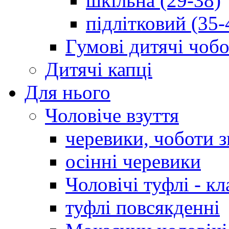
шкільна (29-38)
підлітковий (35-
Гумові дитячі чоб
Дитячі капці
Для нього
Чоловіче взуття
черевики, чоботи 
осінні черевики
Чоловічі туфлі - кл
туфлі повсякденні