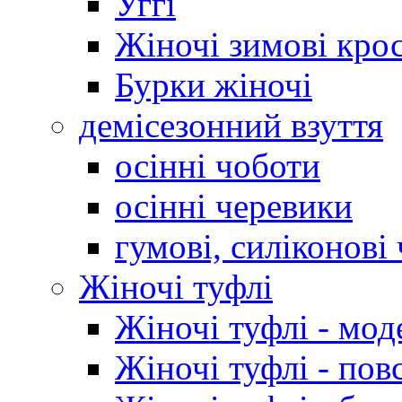
Уггі
Жіночі зимові кро
Бурки жіночі
демісезонний взуття
осінні чоботи
осінні черевики
гумові, силіконові
Жіночі туфлі
Жіночі туфлі - мод
Жіночі туфлі - пов