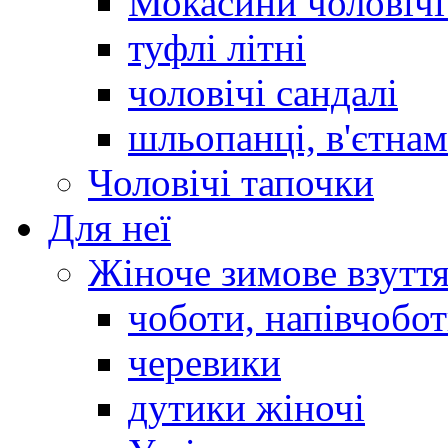
Мокасини чоловічі 
туфлі літні
чоловічі сандалі
шльопанці, в'єтна
Чоловічі тапочки
Для неї
Жіноче зимове взутт
чоботи, напівчобо
черевики
дутики жіночі