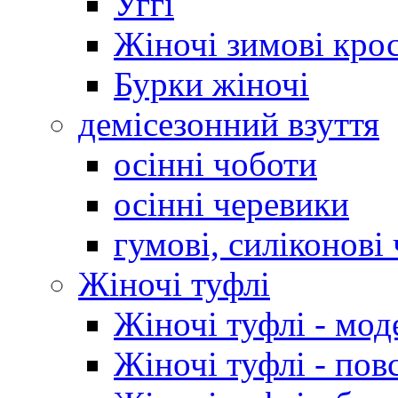
Уггі
Жіночі зимові кро
Бурки жіночі
демісезонний взуття
осінні чоботи
осінні черевики
гумові, силіконові
Жіночі туфлі
Жіночі туфлі - мод
Жіночі туфлі - пов