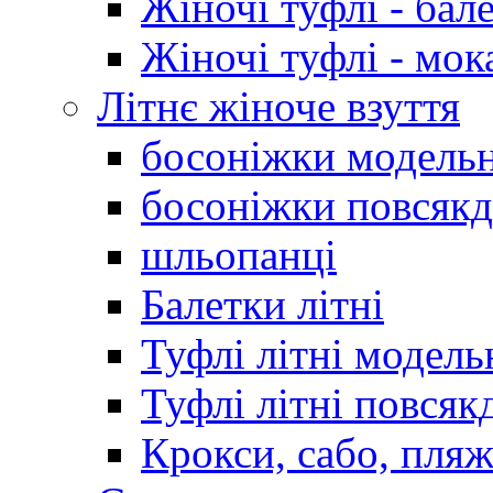
Жіночі туфлі - бал
Жіночі туфлі - мо
Літнє жіноче взуття
босоніжки модельн
босоніжки повсякд
шльопанці
Балетки літні
Туфлі літні модель
Туфлі літні повсяк
Крокси, сабо, пляж