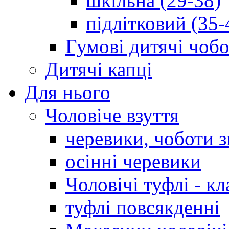
шкільна (29-38)
підлітковий (35-
Гумові дитячі чоб
Дитячі капці
Для нього
Чоловіче взуття
черевики, чоботи 
осінні черевики
Чоловічі туфлі - кл
туфлі повсякденні