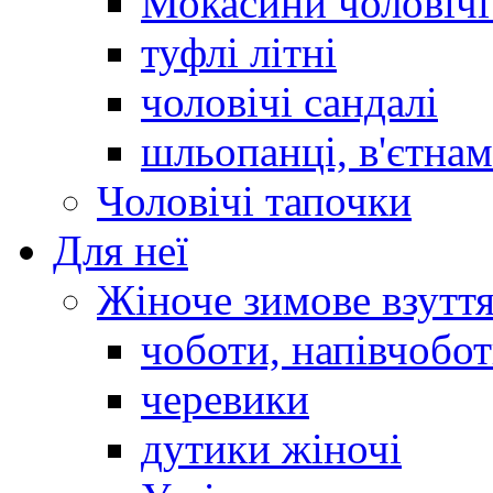
Мокасини чоловічі 
туфлі літні
чоловічі сандалі
шльопанці, в'єтна
Чоловічі тапочки
Для неї
Жіноче зимове взутт
чоботи, напівчобо
черевики
дутики жіночі