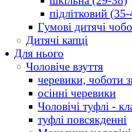
шкільна (29-38)
підлітковий (35-
Гумові дитячі чоб
Дитячі капці
Для нього
Чоловіче взуття
черевики, чоботи 
осінні черевики
Чоловічі туфлі - кл
туфлі повсякденні