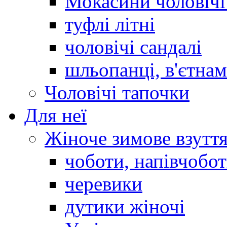
Мокасини чоловічі 
туфлі літні
чоловічі сандалі
шльопанці, в'єтна
Чоловічі тапочки
Для неї
Жіноче зимове взутт
чоботи, напівчобо
черевики
дутики жіночі