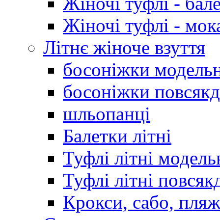
Жіночі туфлі - бал
Жіночі туфлі - мо
Літнє жіноче взуття
босоніжки модельн
босоніжки повсякд
шльопанці
Балетки літні
Туфлі літні модель
Туфлі літні повсяк
Крокси, сабо, пляж