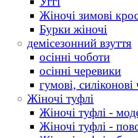
Уггі
Жіночі зимові кро
Бурки жіночі
демісезонний взуття
осінні чоботи
осінні черевики
гумові, силіконові
Жіночі туфлі
Жіночі туфлі - мод
Жіночі туфлі - пов