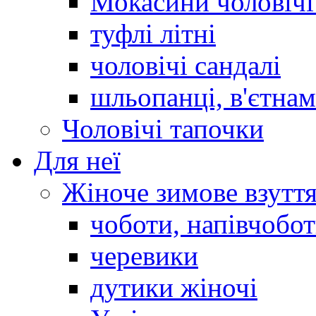
Мокасини чоловічі 
туфлі літні
чоловічі сандалі
шльопанці, в'єтна
Чоловічі тапочки
Для неї
Жіноче зимове взутт
чоботи, напівчобо
черевики
дутики жіночі