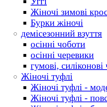
Уггі
Жіночі зимові кро
Бурки жіночі
демісезонний взуття
осінні чоботи
осінні черевики
гумові, силіконові
Жіночі туфлі
Жіночі туфлі - мод
Жіночі туфлі - пов