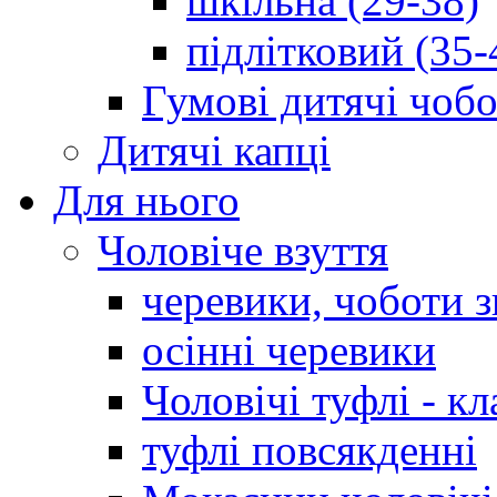
шкільна (29-38)
підлітковий (35-
Гумові дитячі чоб
Дитячі капці
Для нього
Чоловіче взуття
черевики, чоботи 
осінні черевики
Чоловічі туфлі - кл
туфлі повсякденні