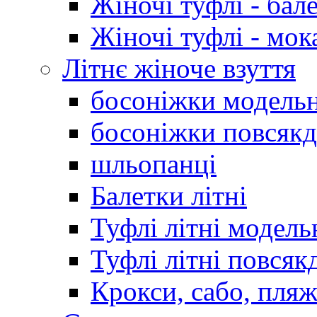
Жіночі туфлі - бал
Жіночі туфлі - мо
Літнє жіноче взуття
босоніжки модельн
босоніжки повсякд
шльопанці
Балетки літні
Туфлі літні модель
Туфлі літні повсяк
Крокси, сабо, пляж