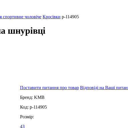
я спортивне чоловіче
Кросівки
p-114905
на шнурівці
Поставити питання про товар
Відповіді на Ваші пита
Бренд:
KMB
Код:
p-114905
Розмір:
43