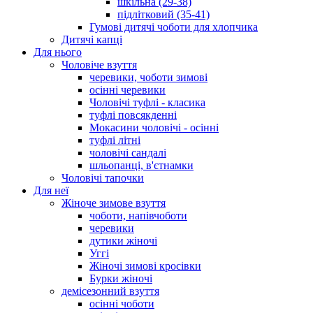
шкільна (29-38)
підлітковий (35-41)
Гумові дитячі чоботи для хлопчика
Дитячі капці
Для нього
Чоловіче взуття
черевики, чоботи зимові
осінні черевики
Чоловічі туфлі - класика
туфлі повсякденні
Мокасини чоловічі - осінні
туфлі літні
чоловічі сандалі
шльопанці, в'єтнамки
Чоловічі тапочки
Для неї
Жіноче зимове взуття
чоботи, напівчоботи
черевики
дутики жіночі
Уггі
Жіночі зимові кросівки
Бурки жіночі
демісезонний взуття
осінні чоботи