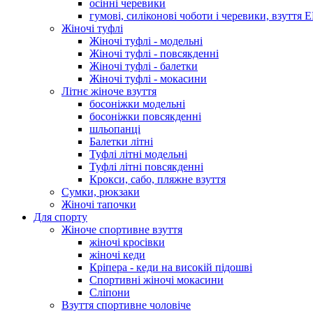
осінні черевики
гумові, силіконові чоботи і черевики, взуття 
Жіночі туфлі
Жіночі туфлі - модельні
Жіночі туфлі - повсякденні
Жіночі туфлі - балетки
Жіночі туфлі - мокасини
Літнє жіноче взуття
босоніжки модельні
босоніжки повсякденні
шльопанці
Балетки літні
Туфлі літні модельні
Туфлі літні повсякденні
Крокси, сабо, пляжне взуття
Сумки, рюкзаки
Жіночі тапочки
Для спорту
Жіноче спортивне взуття
жіночі кросівки
жіночі кеди
Кріпера - кеди на високій підошві
Спортивні жіночі мокасини
Сліпони
Взуття спортивне чоловіче