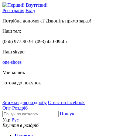
Реєстрація
Вхід
Потрібна допомога? Дзвоніть прямо зараз!
Наш тел:
(066)
977-90-91
(093)
42-009-45
Наш skype:
one-shoes
Мій кошик
готова до покупок
Знижки для роздробу
О нас на facebook
Опт
Роздріб
Пошук
Укр
Рус
Взуття в роздріб
Головна