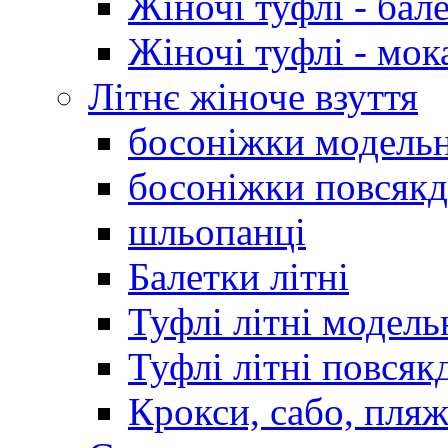
Жіночі туфлі - бал
Жіночі туфлі - мо
Літнє жіноче взуття
босоніжки модельн
босоніжки повсякд
шльопанці
Балетки літні
Туфлі літні модель
Туфлі літні повсяк
Крокси, сабо, пляж