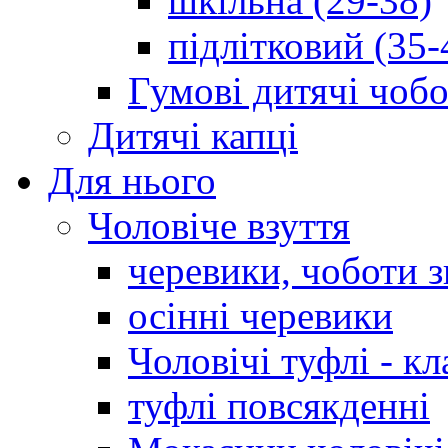
шкільна (29-38)
підлітковий (35-
Гумові дитячі чоб
Дитячі капці
Для нього
Чоловіче взуття
черевики, чоботи 
осінні черевики
Чоловічі туфлі - кл
туфлі повсякденні