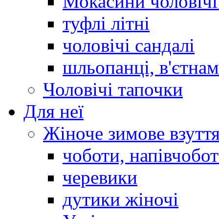
Мокасини чоловічі 
туфлі літні
чоловічі сандалі
шльопанці, в'єтна
Чоловічі тапочки
Для неї
Жіноче зимове взутт
чоботи, напівчобо
черевики
дутики жіночі