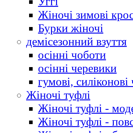
Уггі
Жіночі зимові кро
Бурки жіночі
демісезонний взуття
осінні чоботи
осінні черевики
гумові, силіконові
Жіночі туфлі
Жіночі туфлі - мод
Жіночі туфлі - пов