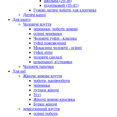
шкільна (29-38)
підлітковий (35-41)
Гумові дитячі чоботи для хлопчика
Дитячі капці
Для нього
Чоловіче взуття
черевики, чоботи зимові
осінні черевики
Чоловічі туфлі - класика
туфлі повсякденні
Мокасини чоловічі - осінні
туфлі літні
чоловічі сандалі
шльопанці, в'єтнамки
Чоловічі тапочки
Для неї
Жіноче зимове взуття
чоботи, напівчоботи
черевики
дутики жіночі
Уггі
Жіночі зимові кросівки
Бурки жіночі
демісезонний взуття
осінні чоботи