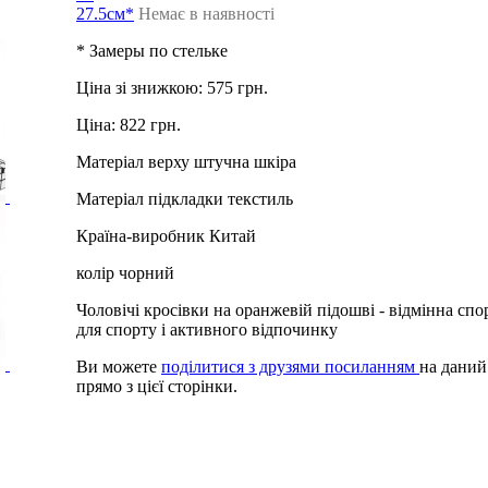
27.5см*
Немає в наявності
* Замеры по стельке
Ціна зі знижкою:
575 грн.
Ціна:
822 грн.
Матеріал верху
штучна шкіра
Матеріал підкладки
текстиль
Країна-виробник
Китай
колір
чорний
Чоловічі кросівки на оранжевій підошві - відмінна спо
для спорту і активного відпочинку
Ви можете
поділитися з друзями посиланням
на даний
прямо з цієї сторінки.