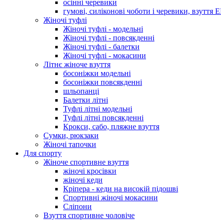
осінні черевики
гумові, силіконові чоботи і черевики, взуття 
Жіночі туфлі
Жіночі туфлі - модельні
Жіночі туфлі - повсякденні
Жіночі туфлі - балетки
Жіночі туфлі - мокасини
Літнє жіноче взуття
босоніжки модельні
босоніжки повсякденні
шльопанці
Балетки літні
Туфлі літні модельні
Туфлі літні повсякденні
Крокси, сабо, пляжне взуття
Сумки, рюкзаки
Жіночі тапочки
Для спорту
Жіноче спортивне взуття
жіночі кросівки
жіночі кеди
Кріпера - кеди на високій підошві
Спортивні жіночі мокасини
Сліпони
Взуття спортивне чоловіче