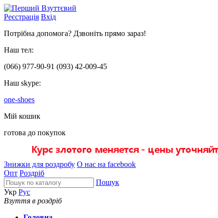
Реєстрація
Вхід
Потрібна допомога? Дзвоніть прямо зараз!
Наш тел:
(066)
977-90-91
(093)
42-009-45
Наш skype:
one-shoes
Мій кошик
готова до покупок
Знижки для роздробу
О нас на facebook
Опт
Роздріб
Пошук
Укр
Рус
Взуття в роздріб
Головна