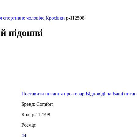
я спортивне чоловіче
Кросівки
p-112598
ій підошві
Поставити питання про товар
Відповіді на Ваші пита
Бренд:
Comfort
Код:
p-112598
Розмір:
44