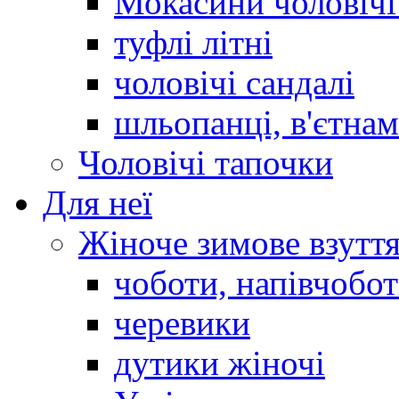
Мокасини чоловічі 
туфлі літні
чоловічі сандалі
шльопанці, в'єтна
Чоловічі тапочки
Для неї
Жіноче зимове взутт
чоботи, напівчобо
черевики
дутики жіночі