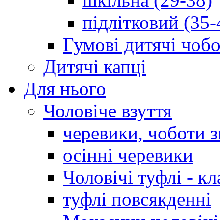
шкільна (29-38)
підлітковий (35-
Гумові дитячі чоб
Дитячі капці
Для нього
Чоловіче взуття
черевики, чоботи 
осінні черевики
Чоловічі туфлі - кл
туфлі повсякденні