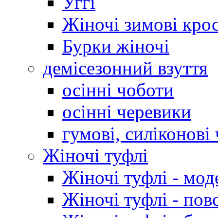
Уггі
Жіночі зимові кро
Бурки жіночі
демісезонний взуття
осінні чоботи
осінні черевики
гумові, силіконові
Жіночі туфлі
Жіночі туфлі - мод
Жіночі туфлі - пов