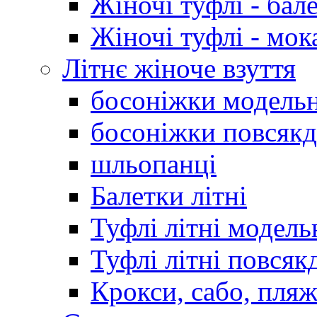
Жіночі туфлі - бал
Жіночі туфлі - мо
Літнє жіноче взуття
босоніжки модельн
босоніжки повсякд
шльопанці
Балетки літні
Туфлі літні модель
Туфлі літні повсяк
Крокси, сабо, пляж