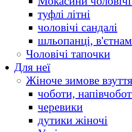
Мокасини чоловічі 
туфлі літні
чоловічі сандалі
шльопанці, в'єтна
Чоловічі тапочки
Для неї
Жіноче зимове взутт
чоботи, напівчобо
черевики
дутики жіночі