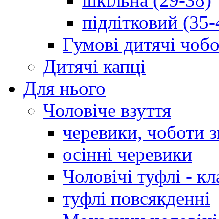
шкільна (29-38)
підлітковий (35-
Гумові дитячі чоб
Дитячі капці
Для нього
Чоловіче взуття
черевики, чоботи 
осінні черевики
Чоловічі туфлі - кл
туфлі повсякденні