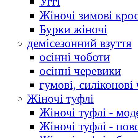
Уггі
Жіночі зимові кро
Бурки жіночі
демісезонний взуття
осінні чоботи
осінні черевики
гумові, силіконові
Жіночі туфлі
Жіночі туфлі - мод
Жіночі туфлі - пов