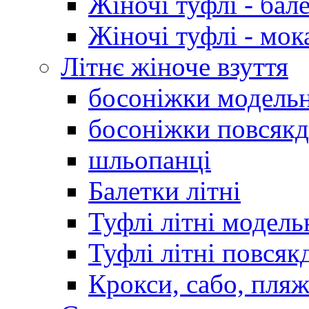
Жіночі туфлі - бал
Жіночі туфлі - мо
Літнє жіноче взуття
босоніжки модельн
босоніжки повсякд
шльопанці
Балетки літні
Туфлі літні модель
Туфлі літні повсяк
Крокси, сабо, пляж