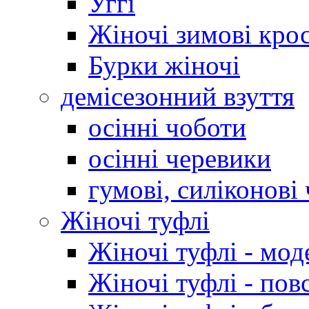
Уггі
Жіночі зимові кро
Бурки жіночі
демісезонний взуття
осінні чоботи
осінні черевики
гумові, силіконові
Жіночі туфлі
Жіночі туфлі - мод
Жіночі туфлі - пов