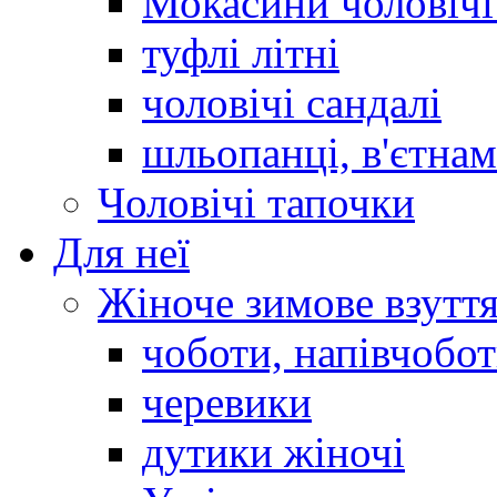
Мокасини чоловічі 
туфлі літні
чоловічі сандалі
шльопанці, в'єтна
Чоловічі тапочки
Для неї
Жіноче зимове взутт
чоботи, напівчобо
черевики
дутики жіночі