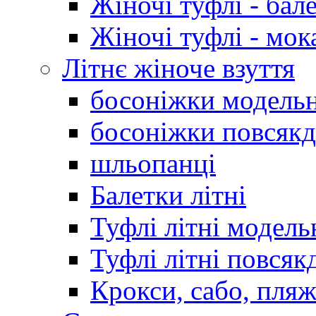
Жіночі туфлі - бал
Жіночі туфлі - мо
Літнє жіноче взуття
босоніжки модельн
босоніжки повсякд
шльопанці
Балетки літні
Туфлі літні модель
Туфлі літні повсяк
Крокси, сабо, пляж