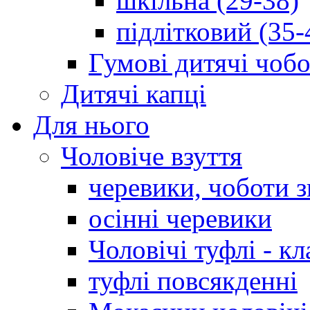
шкільна (29-38)
підлітковий (35-
Гумові дитячі чоб
Дитячі капці
Для нього
Чоловіче взуття
черевики, чоботи 
осінні черевики
Чоловічі туфлі - кл
туфлі повсякденні