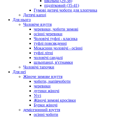
шкільна (29-38)
підлітковий (35-41)
Гумові дитячі чоботи для хлопчика
Дитячі капці
Для нього
Чоловіче взуття
черевики, чоботи зимові
осінні черевики
Чоловічі туфлі - класика
туфлі повсякденні
Мокасини чоловічі - осінні
туфлі літні
чоловічі сандалі
шльопанці, в'єтнамки
Чоловічі тапочки
Для неї
Жіноче зимове взуття
чоботи, напівчоботи
черевики
дутики жіночі
Уггі
Жіночі зимові кросівки
Бурки жіночі
демісезонний взуття
осінні чоботи