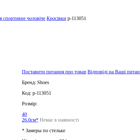
я спортивне чоловіче
Кросівки
p-113051
Поставити питання про товар
Відповіді на Ваші пита
Бренд:
Shoes
Код:
p-113051
Розмір:
40
26.0см*
Немає в наявності
* Замеры по стельке