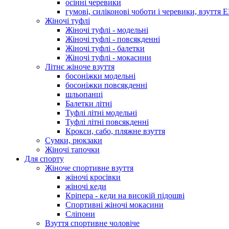
осінні черевики
гумові, силіконові чоботи і черевики, взуття 
Жіночі туфлі
Жіночі туфлі - модельні
Жіночі туфлі - повсякденні
Жіночі туфлі - балетки
Жіночі туфлі - мокасини
Літнє жіноче взуття
босоніжки модельні
босоніжки повсякденні
шльопанці
Балетки літні
Туфлі літні модельні
Туфлі літні повсякденні
Крокси, сабо, пляжне взуття
Сумки, рюкзаки
Жіночі тапочки
Для спорту
Жіноче спортивне взуття
жіночі кросівки
жіночі кеди
Кріпера - кеди на високій підошві
Спортивні жіночі мокасини
Сліпони
Взуття спортивне чоловіче