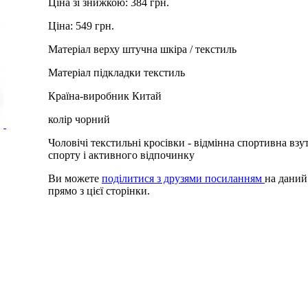
Ціна зі знижкою:
384 грн.
Ціна:
549 грн.
Матеріал верху
штучна шкіра / текстиль
Матеріал підкладки
текстиль
Країна-виробник
Китай
колір
чорний
Чоловічі текстильні кросівки - відмінна спортивна взу
спорту і активного відпочинку
Ви можете
поділитися з друзями посиланням
на даний
прямо з цієї сторінки.