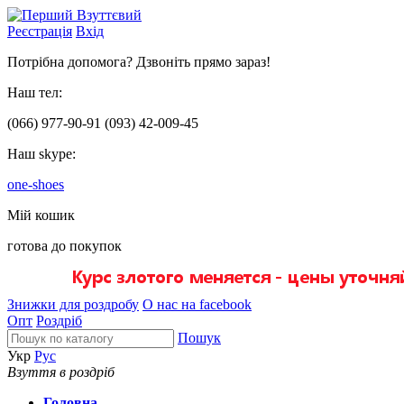
Реєстрація
Вхід
Потрібна допомога? Дзвоніть прямо зараз!
Наш тел:
(066)
977-90-91
(093)
42-009-45
Наш skype:
one-shoes
Мій кошик
готова до покупок
Знижки для роздробу
О нас на facebook
Опт
Роздріб
Пошук
Укр
Рус
Взуття в роздріб
Головна