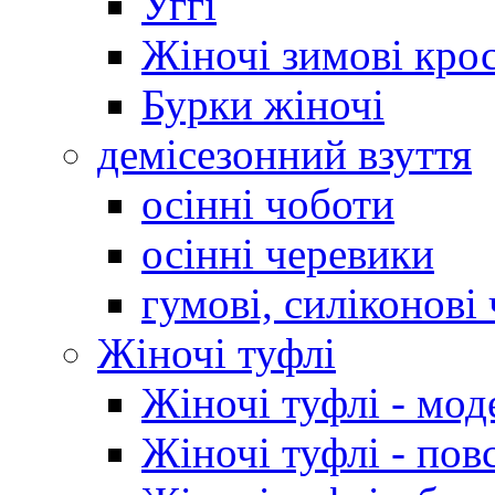
Уггі
Жіночі зимові кро
Бурки жіночі
демісезонний взуття
осінні чоботи
осінні черевики
гумові, силіконові
Жіночі туфлі
Жіночі туфлі - мод
Жіночі туфлі - пов