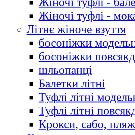
Жіночі туфлі - бал
Жіночі туфлі - мо
Літнє жіноче взуття
босоніжки модельн
босоніжки повсякд
шльопанці
Балетки літні
Туфлі літні модель
Туфлі літні повсяк
Крокси, сабо, пляж