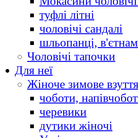
Мокасини чоловічі 
туфлі літні
чоловічі сандалі
шльопанці, в'єтна
Чоловічі тапочки
Для неї
Жіноче зимове взутт
чоботи, напівчобо
черевики
дутики жіночі