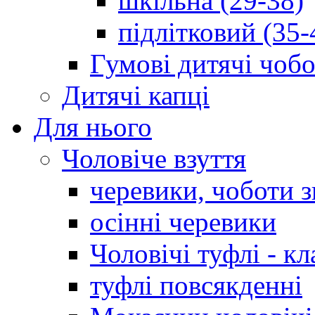
шкільна (29-38)
підлітковий (35-
Гумові дитячі чоб
Дитячі капці
Для нього
Чоловіче взуття
черевики, чоботи 
осінні черевики
Чоловічі туфлі - кл
туфлі повсякденні