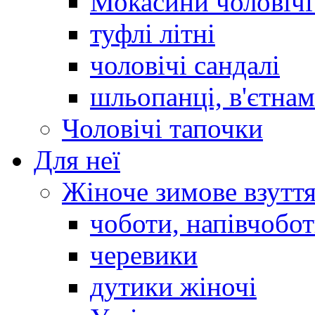
Мокасини чоловічі 
туфлі літні
чоловічі сандалі
шльопанці, в'єтна
Чоловічі тапочки
Для неї
Жіноче зимове взутт
чоботи, напівчобо
черевики
дутики жіночі