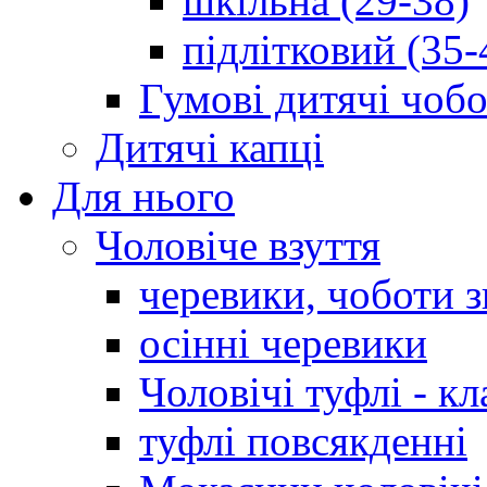
шкільна (29-38)
підлітковий (35-
Гумові дитячі чоб
Дитячі капці
Для нього
Чоловіче взуття
черевики, чоботи 
осінні черевики
Чоловічі туфлі - кл
туфлі повсякденні