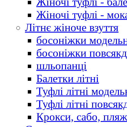
Жіночі туфлі - бал
Жіночі туфлі - мо
Літнє жіноче взуття
босоніжки модельн
босоніжки повсякд
шльопанці
Балетки літні
Туфлі літні модель
Туфлі літні повсяк
Крокси, сабо, пляж