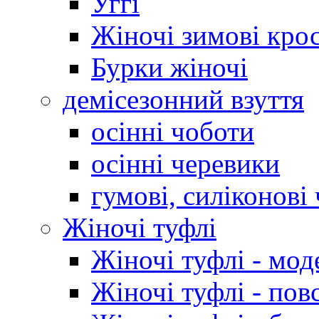
Уггі
Жіночі зимові кро
Бурки жіночі
демісезонний взуття
осінні чоботи
осінні черевики
гумові, силіконові
Жіночі туфлі
Жіночі туфлі - мод
Жіночі туфлі - пов