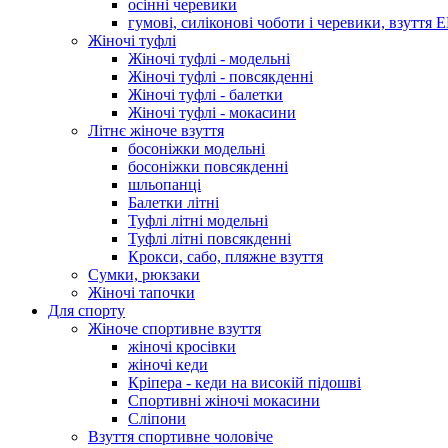
осінні черевики
гумові, силіконові чоботи і черевики, взуття 
Жіночі туфлі
Жіночі туфлі - модельні
Жіночі туфлі - повсякденні
Жіночі туфлі - балетки
Жіночі туфлі - мокасини
Літнє жіноче взуття
босоніжки модельні
босоніжки повсякденні
шльопанці
Балетки літні
Туфлі літні модельні
Туфлі літні повсякденні
Крокси, сабо, пляжне взуття
Сумки, рюкзаки
Жіночі тапочки
Для спорту
Жіноче спортивне взуття
жіночі кросівки
жіночі кеди
Кріпера - кеди на високій підошві
Спортивні жіночі мокасини
Сліпони
Взуття спортивне чоловіче