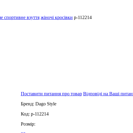
е спортивне взуття
жіночі кросівки
p-112214
Поставити питання про товар
Відповіді на Ваші пита
Бренд:
Dago Style
Код:
p-112214
Розмір: