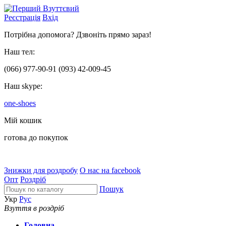
Реєстрація
Вхід
Потрібна допомога? Дзвоніть прямо зараз!
Наш тел:
(066)
977-90-91
(093)
42-009-45
Наш skype:
one-shoes
Мій кошик
готова до покупок
Знижки для роздробу
О нас на facebook
Опт
Роздріб
Пошук
Укр
Рус
Взуття в роздріб
Головна