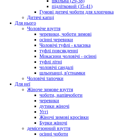
шкільна (29-38)
підлітковий (35-41)
Гумові дитячі чоботи для хлопчика
Дитячі капці
Для нього
Чоловіче взуття
черевики, чоботи зимові
осінні черевики
Чоловічі туфлі - класика
туфлі повсякденні
Мокасини чоловічі - осінні
туфлі літні
чоловічі сандалі
шльопанці, в'єтнамки
Чоловічі тапочки
Для неї
Жіноче зимове взуття
чоботи, напівчоботи
черевики
дутики жіночі
Уггі
Жіночі зимові кросівки
Бурки жіночі
демісезонний взуття
осінні чоботи