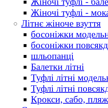
Жіночі туфлі - бал
Жіночі туфлі - мо
Літнє жіноче взуття
босоніжки модельн
босоніжки повсякд
шльопанці
Балетки літні
Туфлі літні модель
Туфлі літні повсяк
Крокси, сабо, пляж