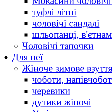
Мокасини чоловічі 
туфлі літні
чоловічі сандалі
шльопанці, в'єтна
Чоловічі тапочки
Для неї
Жіноче зимове взутт
чоботи, напівчобо
черевики
дутики жіночі