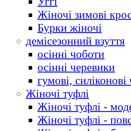
Уггі
Жіночі зимові кро
Бурки жіночі
демісезонний взуття
осінні чоботи
осінні черевики
гумові, силіконові
Жіночі туфлі
Жіночі туфлі - мод
Жіночі туфлі - пов