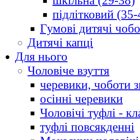
шкільна (29-38)
підлітковий (35-
Гумові дитячі чоб
Дитячі капці
Для нього
Чоловіче взуття
черевики, чоботи 
осінні черевики
Чоловічі туфлі - кл
туфлі повсякденні