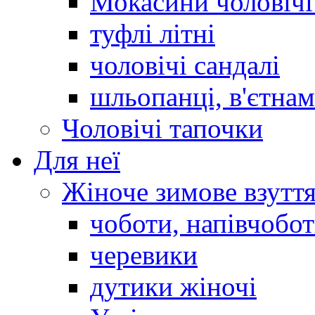
Мокасини чоловічі 
туфлі літні
чоловічі сандалі
шльопанці, в'єтна
Чоловічі тапочки
Для неї
Жіноче зимове взутт
чоботи, напівчобо
черевики
дутики жіночі