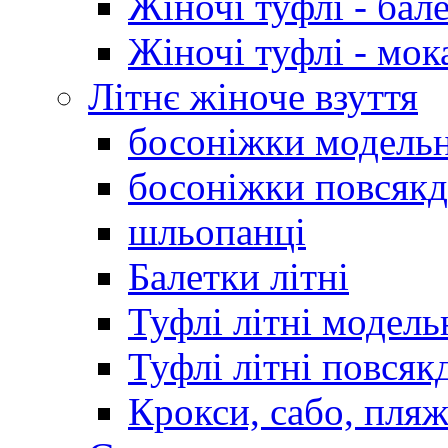
Жіночі туфлі - бал
Жіночі туфлі - мо
Літнє жіноче взуття
босоніжки модельн
босоніжки повсякд
шльопанці
Балетки літні
Туфлі літні модель
Туфлі літні повсяк
Крокси, сабо, пляж