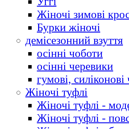
Уггі
Жіночі зимові кро
Бурки жіночі
демісезонний взуття
осінні чоботи
осінні черевики
гумові, силіконові
Жіночі туфлі
Жіночі туфлі - мод
Жіночі туфлі - пов