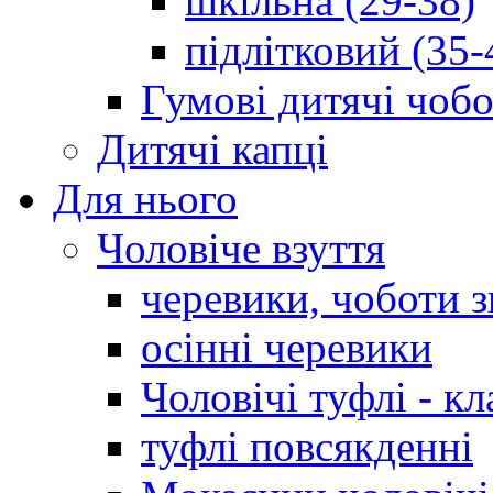
шкільна (29-38)
підлітковий (35-
Гумові дитячі чоб
Дитячі капці
Для нього
Чоловіче взуття
черевики, чоботи 
осінні черевики
Чоловічі туфлі - кл
туфлі повсякденні