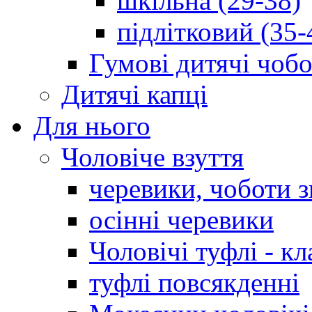
шкільна (29-38)
підлітковий (35-
Гумові дитячі чоб
Дитячі капці
Для нього
Чоловіче взуття
черевики, чоботи 
осінні черевики
Чоловічі туфлі - кл
туфлі повсякденні