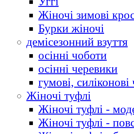
Уггі
Жіночі зимові кро
Бурки жіночі
демісезонний взуття
осінні чоботи
осінні черевики
гумові, силіконові
Жіночі туфлі
Жіночі туфлі - мод
Жіночі туфлі - пов