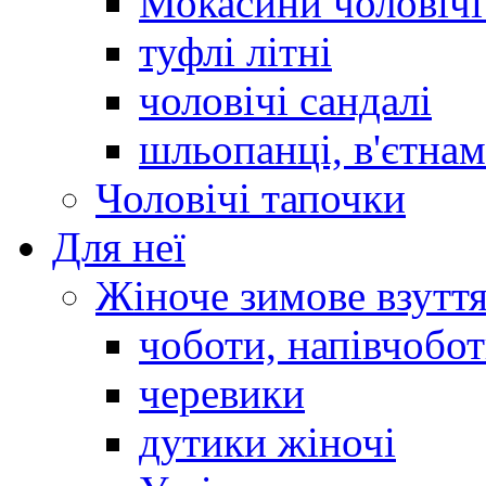
Мокасини чоловічі 
туфлі літні
чоловічі сандалі
шльопанці, в'єтна
Чоловічі тапочки
Для неї
Жіноче зимове взутт
чоботи, напівчобо
черевики
дутики жіночі