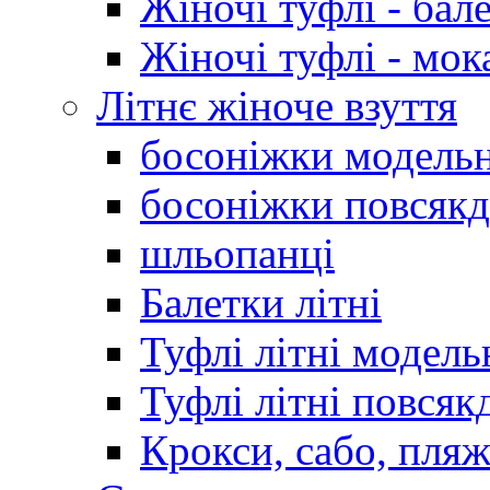
Жіночі туфлі - бал
Жіночі туфлі - мо
Літнє жіноче взуття
босоніжки модельн
босоніжки повсякд
шльопанці
Балетки літні
Туфлі літні модель
Туфлі літні повсяк
Крокси, сабо, пляж