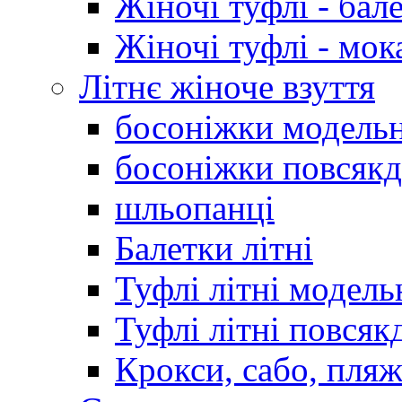
Жіночі туфлі - бал
Жіночі туфлі - мо
Літнє жіноче взуття
босоніжки модельн
босоніжки повсякд
шльопанці
Балетки літні
Туфлі літні модель
Туфлі літні повсяк
Крокси, сабо, пляж