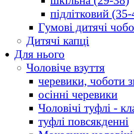
шкільна (29-38)
підлітковий (35-
Гумові дитячі чоб
Дитячі капці
Для нього
Чоловіче взуття
черевики, чоботи 
осінні черевики
Чоловічі туфлі - кл
туфлі повсякденні