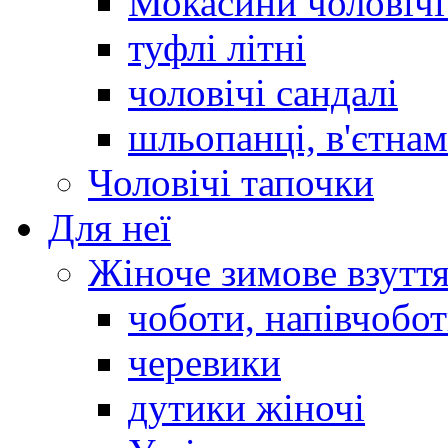
Мокасини чоловічі 
туфлі літні
чоловічі сандалі
шльопанці, в'єтна
Чоловічі тапочки
Для неї
Жіноче зимове взутт
чоботи, напівчобо
черевики
дутики жіночі