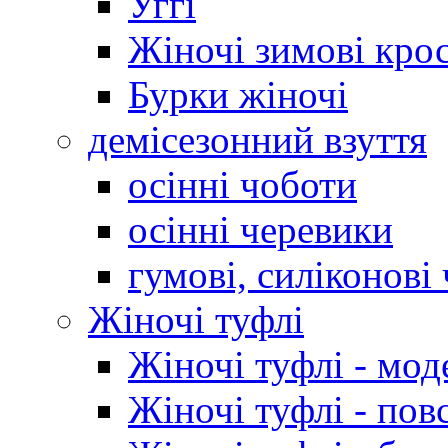
Уггі
Жіночі зимові кро
Бурки жіночі
демісезонний взуття
осінні чоботи
осінні черевики
гумові, силіконові
Жіночі туфлі
Жіночі туфлі - мод
Жіночі туфлі - пов