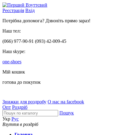
Реєстрація
Вхід
Потрібна допомога? Дзвоніть прямо зараз!
Наш тел:
(066)
977-90-91
(093)
42-009-45
Наш skype:
one-shoes
Мій кошик
готова до покупок
Знижки для роздробу
О нас на facebook
Опт
Роздріб
Пошук
Укр
Рус
Взуття в роздріб
Головна