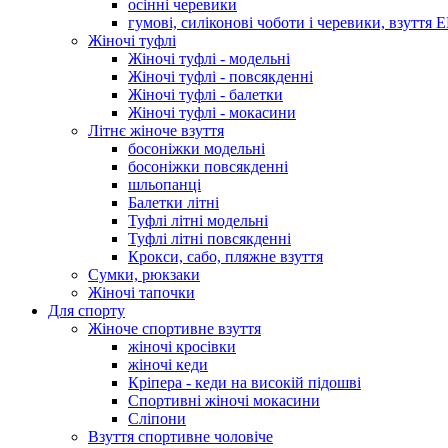
осінні черевики
гумові, силіконові чоботи і черевики, взуття 
Жіночі туфлі
Жіночі туфлі - модельні
Жіночі туфлі - повсякденні
Жіночі туфлі - балетки
Жіночі туфлі - мокасини
Літнє жіноче взуття
босоніжки модельні
босоніжки повсякденні
шльопанці
Балетки літні
Туфлі літні модельні
Туфлі літні повсякденні
Крокси, сабо, пляжне взуття
Сумки, рюкзаки
Жіночі тапочки
Для спорту
Жіноче спортивне взуття
жіночі кросівки
жіночі кеди
Кріпера - кеди на високій підошві
Спортивні жіночі мокасини
Сліпони
Взуття спортивне чоловіче