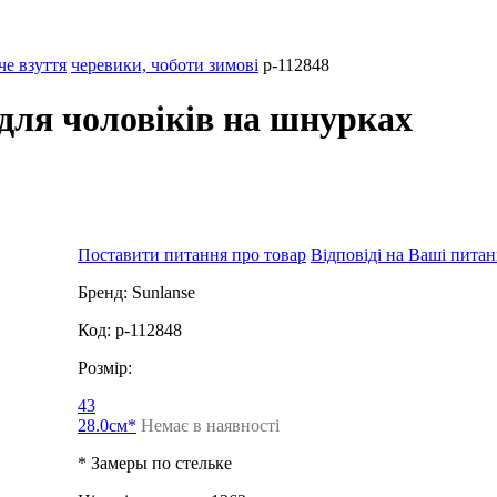
че взуття
черевики, чоботи зимові
p-112848
 для чоловіків на шнурках
Поставити питання про товар
Відповіді на Ваші пита
Бренд:
Sunlanse
Код:
p-112848
Розмір:
43
28.0см*
Немає в наявності
* Замеры по стельке