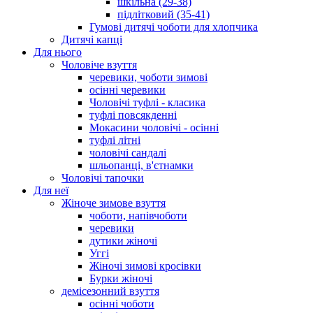
шкільна (29-38)
підлітковий (35-41)
Гумові дитячі чоботи для хлопчика
Дитячі капці
Для нього
Чоловіче взуття
черевики, чоботи зимові
осінні черевики
Чоловічі туфлі - класика
туфлі повсякденні
Мокасини чоловічі - осінні
туфлі літні
чоловічі сандалі
шльопанці, в'єтнамки
Чоловічі тапочки
Для неї
Жіноче зимове взуття
чоботи, напівчоботи
черевики
дутики жіночі
Уггі
Жіночі зимові кросівки
Бурки жіночі
демісезонний взуття
осінні чоботи