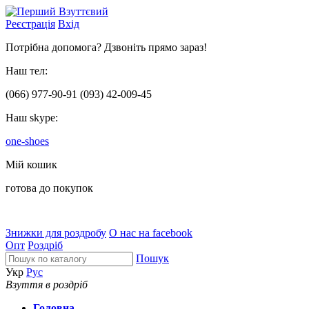
Реєстрація
Вхід
Потрібна допомога? Дзвоніть прямо зараз!
Наш тел:
(066)
977-90-91
(093)
42-009-45
Наш skype:
one-shoes
Мій кошик
готова до покупок
Знижки для роздробу
О нас на facebook
Опт
Роздріб
Пошук
Укр
Рус
Взуття в роздріб
Головна