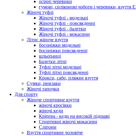
осінні черевики
гумові, силіконові чоботи і черевики, взуття 
Жіночі туфлі
Жіночі туфлі - модельні
Жіночі туфлі - повсякденні
Жіночі туфлі - балетки
Жіночі туфлі - мокасини
Літнє жіноче взуття
босоніжки модельні
босоніжки повсякденні
шльопанці
Балетки літні
Туфлі літні модельні
Туфлі літні повсякденні
Крокси, сабо, пляжне взуття
Сумки, рюкзаки
Жіночі тапочки
Для спорту
Жіноче спортивне взуття
жіночі кросівки
жіночі кеди
Кріпера - кеди на високій підошві
Спортивні жіночі мокасини
Сліпони
Взуття спортивне чоловіче