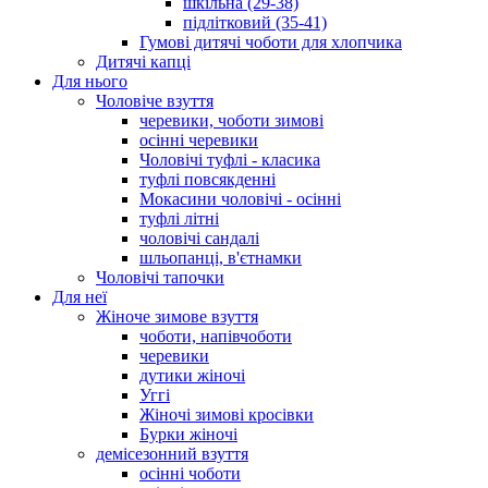
шкільна (29-38)
підлітковий (35-41)
Гумові дитячі чоботи для хлопчика
Дитячі капці
Для нього
Чоловіче взуття
черевики, чоботи зимові
осінні черевики
Чоловічі туфлі - класика
туфлі повсякденні
Мокасини чоловічі - осінні
туфлі літні
чоловічі сандалі
шльопанці, в'єтнамки
Чоловічі тапочки
Для неї
Жіноче зимове взуття
чоботи, напівчоботи
черевики
дутики жіночі
Уггі
Жіночі зимові кросівки
Бурки жіночі
демісезонний взуття
осінні чоботи