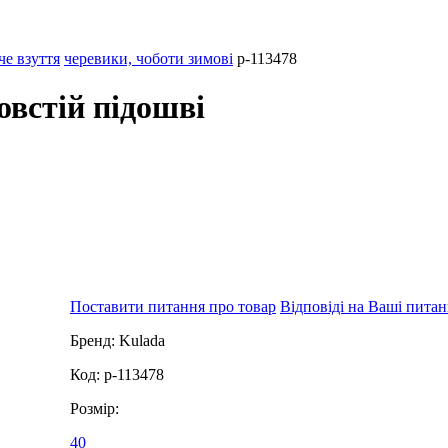
че взуття
черевики, чоботи зимові
p-113478
овстій підошві
Поставити питання про товар
Відповіді на Ваші пита
Бренд:
Kulada
Код:
p-113478
Розмір:
40