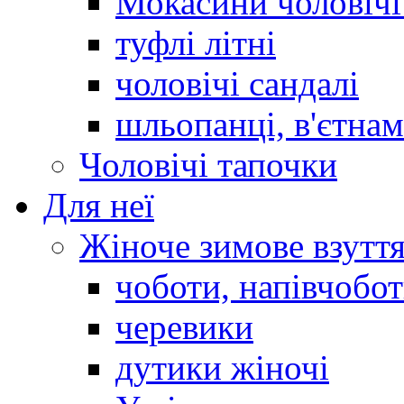
Мокасини чоловічі 
туфлі літні
чоловічі сандалі
шльопанці, в'єтна
Чоловічі тапочки
Для неї
Жіноче зимове взутт
чоботи, напівчобо
черевики
дутики жіночі