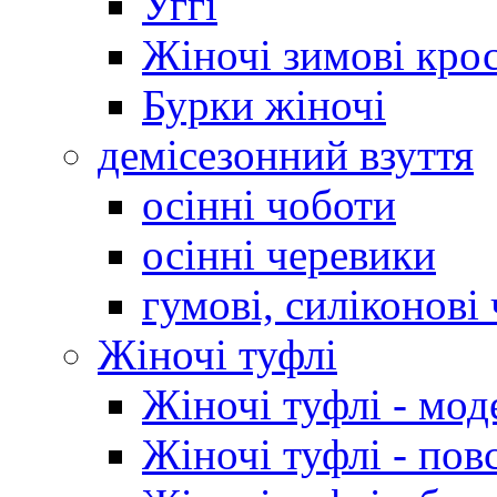
Уггі
Жіночі зимові кро
Бурки жіночі
демісезонний взуття
осінні чоботи
осінні черевики
гумові, силіконові
Жіночі туфлі
Жіночі туфлі - мод
Жіночі туфлі - пов