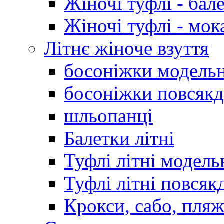
Жіночі туфлі - бал
Жіночі туфлі - мо
Літнє жіноче взуття
босоніжки модельн
босоніжки повсякд
шльопанці
Балетки літні
Туфлі літні модель
Туфлі літні повсяк
Крокси, сабо, пляж