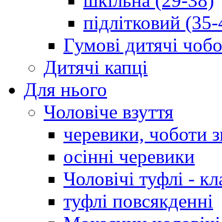
шкільна (29-38)
підлітковий (35-
Гумові дитячі чоб
Дитячі капці
Для нього
Чоловіче взуття
черевики, чоботи 
осінні черевики
Чоловічі туфлі - кл
туфлі повсякденні