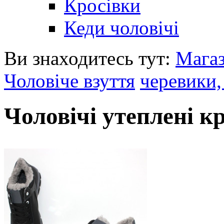
Кросівки
Кеди чоловічі
Ви знаходитесь тут:
Мага
Чоловіче взуття
черевики,
Чоловічі утеплені к