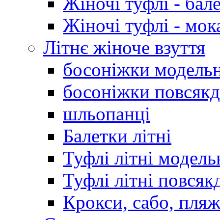
Жіночі туфлі - бал
Жіночі туфлі - мо
Літнє жіноче взуття
босоніжки модельн
босоніжки повсякд
шльопанці
Балетки літні
Туфлі літні модель
Туфлі літні повсяк
Крокси, сабо, пляж