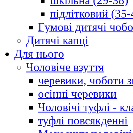
шкільна (29-38)
підлітковий (35-
Гумові дитячі чоб
Дитячі капці
Для нього
Чоловіче взуття
черевики, чоботи 
осінні черевики
Чоловічі туфлі - кл
туфлі повсякденні