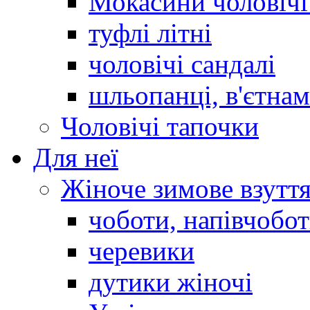
Мокасини чоловічі 
туфлі літні
чоловічі сандалі
шльопанці, в'єтна
Чоловічі тапочки
Для неї
Жіноче зимове взутт
чоботи, напівчобо
черевики
дутики жіночі