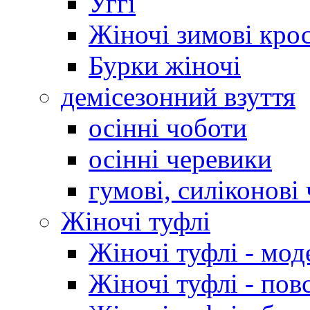
Уггі
Жіночі зимові кро
Бурки жіночі
демісезонний взуття
осінні чоботи
осінні черевики
гумові, силіконові
Жіночі туфлі
Жіночі туфлі - мод
Жіночі туфлі - пов