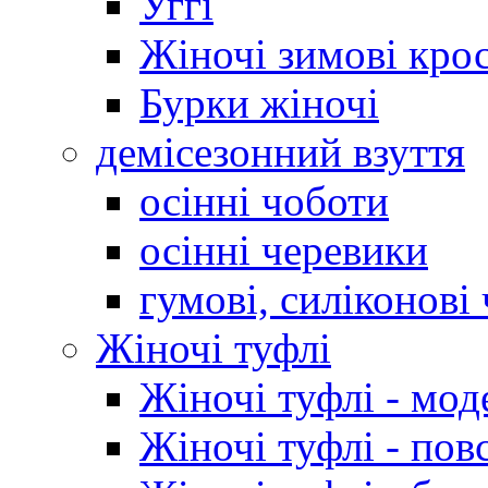
Уггі
Жіночі зимові кро
Бурки жіночі
демісезонний взуття
осінні чоботи
осінні черевики
гумові, силіконові
Жіночі туфлі
Жіночі туфлі - мод
Жіночі туфлі - пов