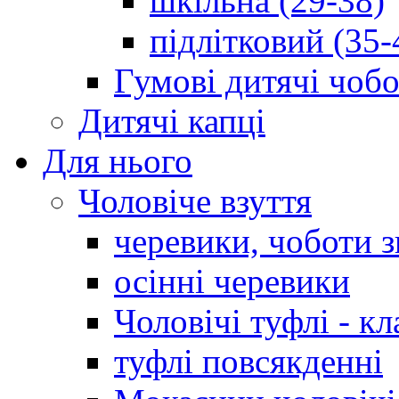
шкільна (29-38)
підлітковий (35-
Гумові дитячі чоб
Дитячі капці
Для нього
Чоловіче взуття
черевики, чоботи 
осінні черевики
Чоловічі туфлі - кл
туфлі повсякденні