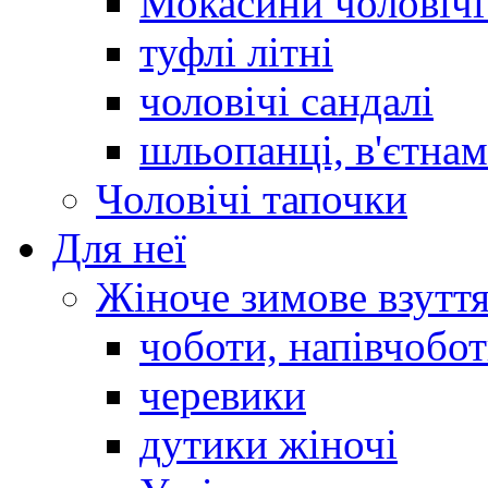
Мокасини чоловічі 
туфлі літні
чоловічі сандалі
шльопанці, в'єтна
Чоловічі тапочки
Для неї
Жіноче зимове взутт
чоботи, напівчобо
черевики
дутики жіночі