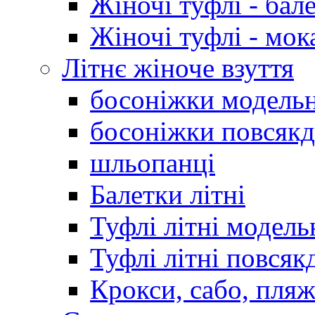
Жіночі туфлі - бал
Жіночі туфлі - мо
Літнє жіноче взуття
босоніжки модельн
босоніжки повсякд
шльопанці
Балетки літні
Туфлі літні модель
Туфлі літні повсяк
Крокси, сабо, пляж