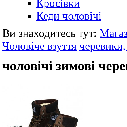
Кросівки
Кеди чоловічі
Ви знаходитесь тут:
Мага
Чоловіче взуття
черевики,
чоловічі зимові чер