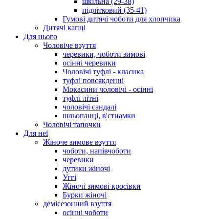
шкільна (29-38)
підлітковий (35-41)
Гумові дитячі чоботи для хлопчика
Дитячі капці
Для нього
Чоловіче взуття
черевики, чоботи зимові
осінні черевики
Чоловічі туфлі - класика
туфлі повсякденні
Мокасини чоловічі - осінні
туфлі літні
чоловічі сандалі
шльопанці, в'єтнамки
Чоловічі тапочки
Для неї
Жіноче зимове взуття
чоботи, напівчоботи
черевики
дутики жіночі
Уггі
Жіночі зимові кросівки
Бурки жіночі
демісезонний взуття
осінні чоботи