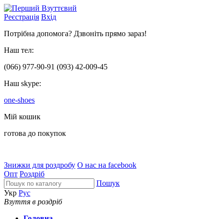
Реєстрація
Вхід
Потрібна допомога? Дзвоніть прямо зараз!
Наш тел:
(066)
977-90-91
(093)
42-009-45
Наш skype:
one-shoes
Мій кошик
готова до покупок
Знижки для роздробу
О нас на facebook
Опт
Роздріб
Пошук
Укр
Рус
Взуття в роздріб
Головна