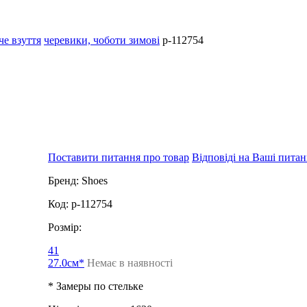
че взуття
черевики, чоботи зимові
p-112754
Поставити питання про товар
Відповіді на Ваші пита
Бренд:
Shoes
Код:
p-112754
Розмір:
41
27.0см*
Немає в наявності
* Замеры по стельке