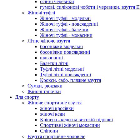
осінні черевики
гумові, силіконові чоботи і черевики, взуття 
Жіночі туфлі
Жіночі туфлі - модельні
Жіночі туфлі - повсякденні
Жіночі туфлі - балетки
Жіночі туфлі - мокасини
Літнє жіноче взуття
босоніжки модельні
босоніжки повсякденні
шльопанці
Балетки літні
Туфлі літні модельні
Туфлі літні повсякденні
Крокси, сабо, пляжне взуття
Сумки, рюкзаки
Жіночі тапочки
Для спорту
Жіноче спортивне взуття
жіночі кросівки
жіночі кеди
Кріпера - кеди на високій підошві
Спортивні жіночі мокасини
Сліпони
Взуття спортивне чоловіче