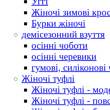
Уггі
Жіночі зимові кро
Бурки жіночі
демісезонний взуття
осінні чоботи
осінні черевики
гумові, силіконові
Жіночі туфлі
Жіночі туфлі - мод
Жіночі туфлі - пов