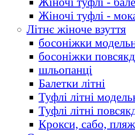
Жіночі туфлі - бал
Жіночі туфлі - мо
Літнє жіноче взуття
босоніжки модельн
босоніжки повсякд
шльопанці
Балетки літні
Туфлі літні модель
Туфлі літні повсяк
Крокси, сабо, пляж