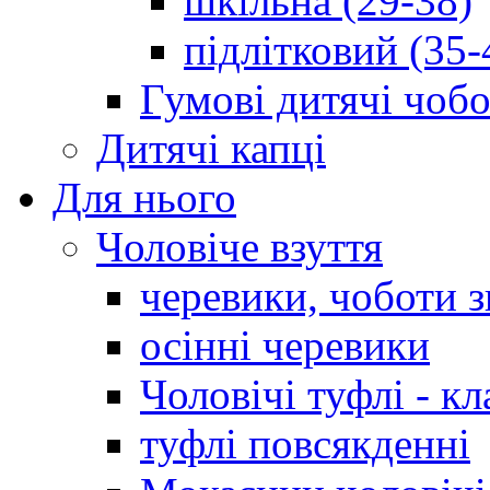
шкільна (29-38)
підлітковий (35-
Гумові дитячі чоб
Дитячі капці
Для нього
Чоловіче взуття
черевики, чоботи 
осінні черевики
Чоловічі туфлі - кл
туфлі повсякденні