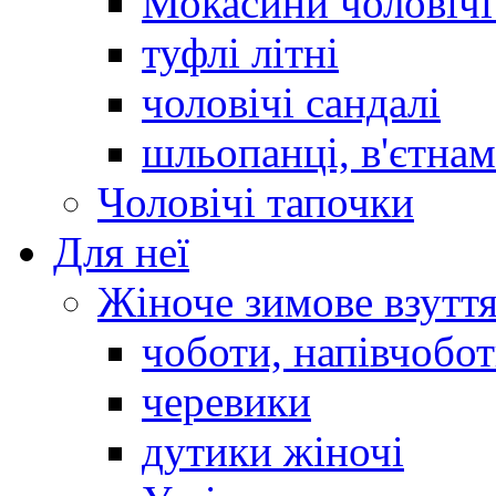
Мокасини чоловічі 
туфлі літні
чоловічі сандалі
шльопанці, в'єтна
Чоловічі тапочки
Для неї
Жіноче зимове взутт
чоботи, напівчобо
черевики
дутики жіночі