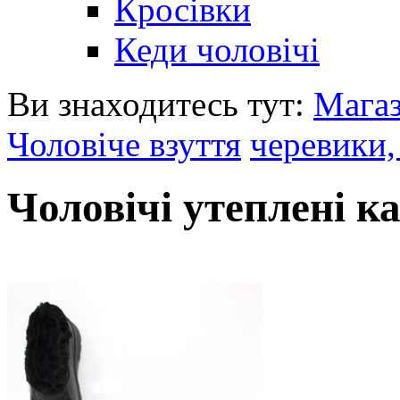
Кросівки
Кеди чоловічі
Ви знаходитесь тут:
Мага
Чоловіче взуття
черевики,
Чоловічі утеплені к