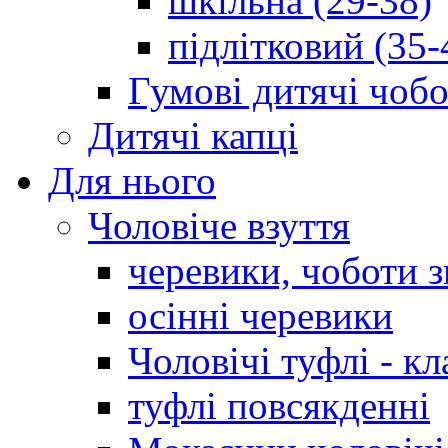
шкільна (29-38)
підлітковий (35-
Гумові дитячі чоб
Дитячі капці
Для нього
Чоловіче взуття
черевики, чоботи 
осінні черевики
Чоловічі туфлі - кл
туфлі повсякденні