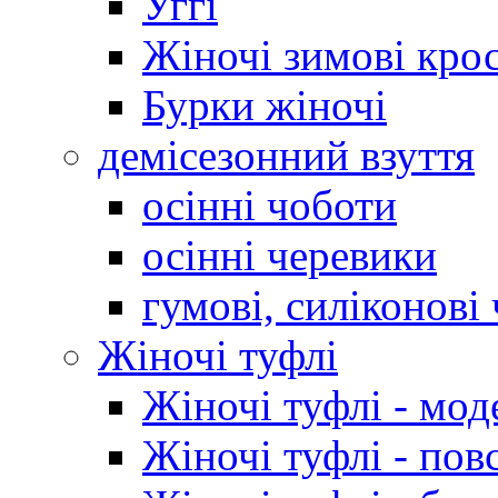
Уггі
Жіночі зимові кро
Бурки жіночі
демісезонний взуття
осінні чоботи
осінні черевики
гумові, силіконові
Жіночі туфлі
Жіночі туфлі - мод
Жіночі туфлі - пов