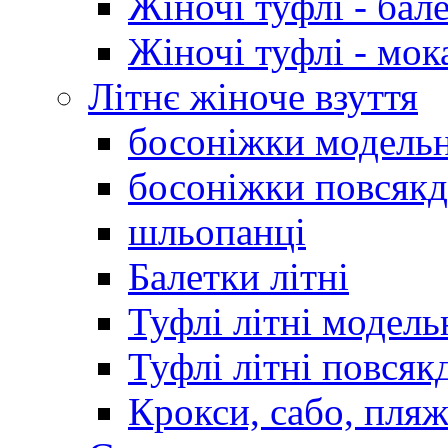
Жіночі туфлі - бал
Жіночі туфлі - мо
Літнє жіноче взуття
босоніжки модельн
босоніжки повсякд
шльопанці
Балетки літні
Туфлі літні модель
Туфлі літні повсяк
Крокси, сабо, пляж