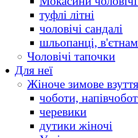
Мокасини чоловічі 
туфлі літні
чоловічі сандалі
шльопанці, в'єтна
Чоловічі тапочки
Для неї
Жіноче зимове взутт
чоботи, напівчобо
черевики
дутики жіночі