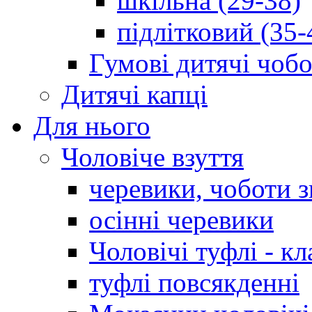
шкільна (29-38)
підлітковий (35-
Гумові дитячі чоб
Дитячі капці
Для нього
Чоловіче взуття
черевики, чоботи 
осінні черевики
Чоловічі туфлі - кл
туфлі повсякденні