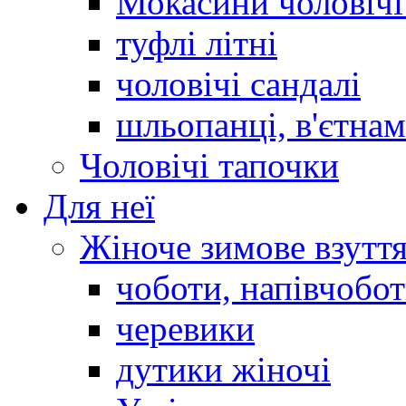
Мокасини чоловічі 
туфлі літні
чоловічі сандалі
шльопанці, в'єтна
Чоловічі тапочки
Для неї
Жіноче зимове взутт
чоботи, напівчобо
черевики
дутики жіночі