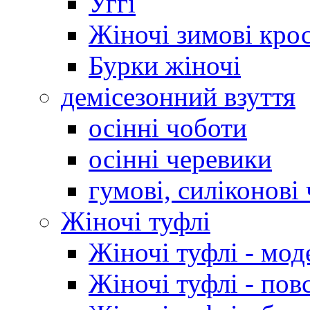
Уггі
Жіночі зимові кро
Бурки жіночі
демісезонний взуття
осінні чоботи
осінні черевики
гумові, силіконові
Жіночі туфлі
Жіночі туфлі - мод
Жіночі туфлі - пов