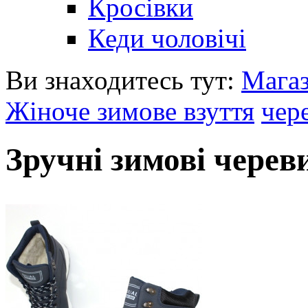
Кросівки
Кеди чоловічі
Ви знаходитесь тут:
Мага
Жіноче зимове взуття
чер
Зручні зимові черев