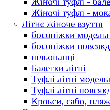
Жіночі туфлі - бал
Жіночі туфлі - мо
Літнє жіноче взуття
босоніжки модельн
босоніжки повсякд
шльопанці
Балетки літні
Туфлі літні модель
Туфлі літні повсяк
Крокси, сабо, пляж