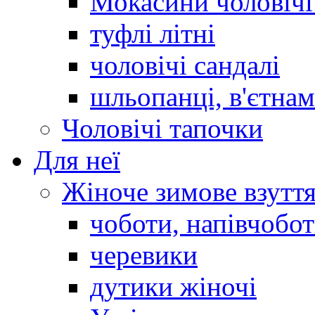
Мокасини чоловічі 
туфлі літні
чоловічі сандалі
шльопанці, в'єтна
Чоловічі тапочки
Для неї
Жіноче зимове взутт
чоботи, напівчобо
черевики
дутики жіночі