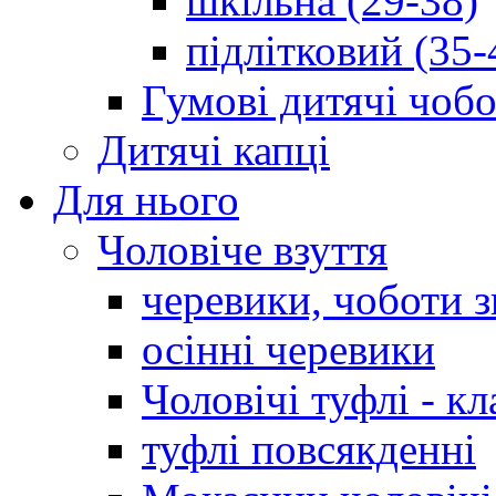
шкільна (29-38)
підлітковий (35-
Гумові дитячі чоб
Дитячі капці
Для нього
Чоловіче взуття
черевики, чоботи 
осінні черевики
Чоловічі туфлі - кл
туфлі повсякденні