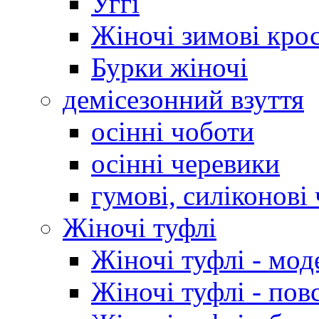
Уггі
Жіночі зимові кро
Бурки жіночі
демісезонний взуття
осінні чоботи
осінні черевики
гумові, силіконові
Жіночі туфлі
Жіночі туфлі - мод
Жіночі туфлі - пов