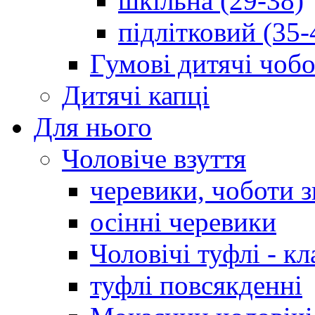
шкільна (29-38)
підлітковий (35-
Гумові дитячі чоб
Дитячі капці
Для нього
Чоловіче взуття
черевики, чоботи 
осінні черевики
Чоловічі туфлі - кл
туфлі повсякденні