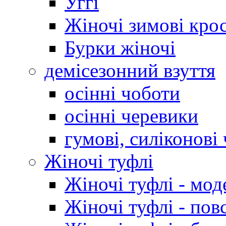
Уггі
Жіночі зимові кро
Бурки жіночі
демісезонний взуття
осінні чоботи
осінні черевики
гумові, силіконові
Жіночі туфлі
Жіночі туфлі - мод
Жіночі туфлі - пов