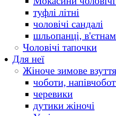
Мокасини чоловічі 
туфлі літні
чоловічі сандалі
шльопанці, в'єтна
Чоловічі тапочки
Для неї
Жіноче зимове взутт
чоботи, напівчобо
черевики
дутики жіночі