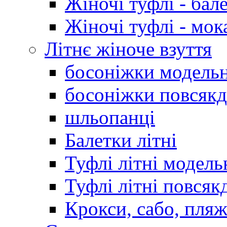
Жіночі туфлі - бал
Жіночі туфлі - мо
Літнє жіноче взуття
босоніжки модельн
босоніжки повсякд
шльопанці
Балетки літні
Туфлі літні модель
Туфлі літні повсяк
Крокси, сабо, пляж