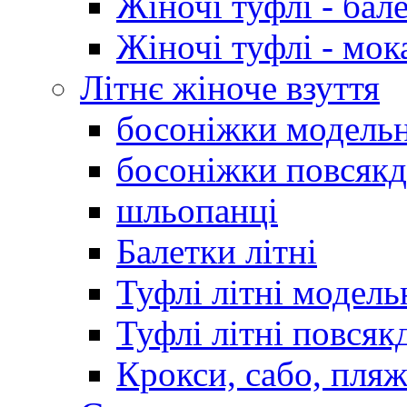
Жіночі туфлі - бал
Жіночі туфлі - мо
Літнє жіноче взуття
босоніжки модельн
босоніжки повсякд
шльопанці
Балетки літні
Туфлі літні модель
Туфлі літні повсяк
Крокси, сабо, пляж