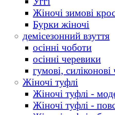
Уггі
Жіночі зимові кро
Бурки жіночі
демісезонний взуття
осінні чоботи
осінні черевики
гумові, силіконові
Жіночі туфлі
Жіночі туфлі - мод
Жіночі туфлі - пов