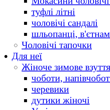
Мокасини чоловічі 
туфлі літні
чоловічі сандалі
шльопанці, в'єтна
Чоловічі тапочки
Для неї
Жіноче зимове взутт
чоботи, напівчобо
черевики
дутики жіночі