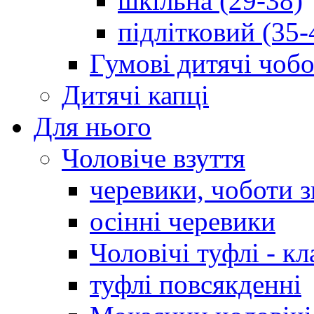
шкільна (29-38)
підлітковий (35-
Гумові дитячі чоб
Дитячі капці
Для нього
Чоловіче взуття
черевики, чоботи 
осінні черевики
Чоловічі туфлі - кл
туфлі повсякденні