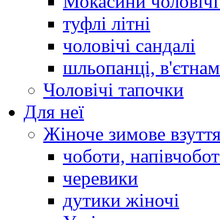
Мокасини чоловічі 
туфлі літні
чоловічі сандалі
шльопанці, в'єтна
Чоловічі тапочки
Для неї
Жіноче зимове взутт
чоботи, напівчобо
черевики
дутики жіночі