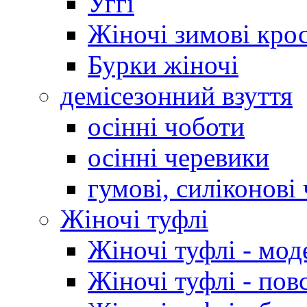
Уггі
Жіночі зимові кро
Бурки жіночі
демісезонний взуття
осінні чоботи
осінні черевики
гумові, силіконові
Жіночі туфлі
Жіночі туфлі - мод
Жіночі туфлі - пов