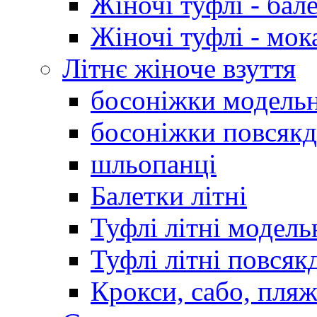
Жіночі туфлі - бал
Жіночі туфлі - мо
Літнє жіноче взуття
босоніжки модельн
босоніжки повсякд
шльопанці
Балетки літні
Туфлі літні модель
Туфлі літні повсяк
Крокси, сабо, пляж