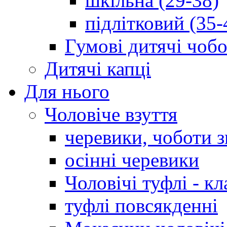
шкільна (29-38)
підлітковий (35-
Гумові дитячі чоб
Дитячі капці
Для нього
Чоловіче взуття
черевики, чоботи 
осінні черевики
Чоловічі туфлі - кл
туфлі повсякденні