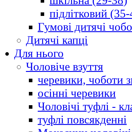
шкільна (29-38)
підлітковий (35-
Гумові дитячі чоб
Дитячі капці
Для нього
Чоловіче взуття
черевики, чоботи 
осінні черевики
Чоловічі туфлі - кл
туфлі повсякденні