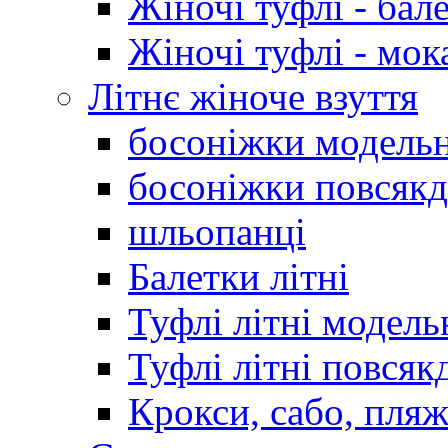
Жіночі туфлі - бал
Жіночі туфлі - мо
Літнє жіноче взуття
босоніжки модельн
босоніжки повсякд
шльопанці
Балетки літні
Туфлі літні модель
Туфлі літні повсяк
Крокси, сабо, пляж