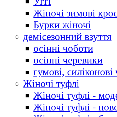
Уггі
Жіночі зимові кро
Бурки жіночі
демісезонний взуття
осінні чоботи
осінні черевики
гумові, силіконові
Жіночі туфлі
Жіночі туфлі - мод
Жіночі туфлі - пов