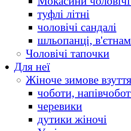
Мокасини чоловічі 
туфлі літні
чоловічі сандалі
шльопанці, в'єтна
Чоловічі тапочки
Для неї
Жіноче зимове взутт
чоботи, напівчобо
черевики
дутики жіночі