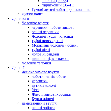
шкільна (29-38)
підлітковий (35-41)
Гумові дитячі чоботи для хлопчика
Дитячі капці
Для нього
Чоловіче взуття
черевики, чоботи зимові
осінні черевики
Чоловічі туфлі - класика
туфлі повсякденні
Мокасини чоловічі - осінні
туфлі літні
чоловічі сандалі
шльопанці, в'єтнамки
Чоловічі тапочки
Для неї
Жіноче зимове взуття
чоботи, напівчоботи
черевики
дутики жіночі
Уггі
Жіночі зимові кросівки
Бурки жіночі
демісезонний взуття
осінні чоботи