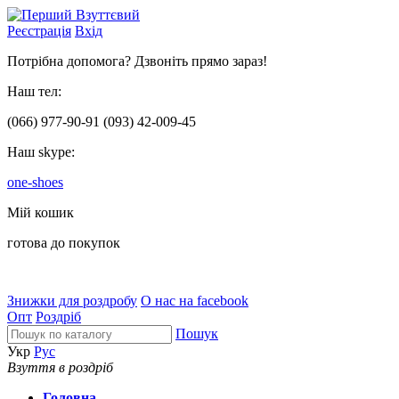
Реєстрація
Вхід
Потрібна допомога? Дзвоніть прямо зараз!
Наш тел:
(066)
977-90-91
(093)
42-009-45
Наш skype:
one-shoes
Мій кошик
готова до покупок
Знижки для роздробу
О нас на facebook
Опт
Роздріб
Пошук
Укр
Рус
Взуття в роздріб
Головна