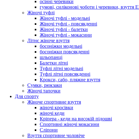
осінні черевики
гумові, силіконові чоботи і черевики, взуття 
Жіночі туфлі
Жіночі туфлі - модельні
Жіночі туфлі - повсякденні
Жіночі туфлі - балетки
Жіночі туфлі - мокасини
Літнє жіноче взуття
босоніжки модельні
босоніжки повсякденні
шльопанці
Балетки літні
Туфлі літні модельні
Туфлі літні повсякденні
Крокси, сабо, пляжне взуття
Сумки, рюкзаки
Жіночі тапочки
Для спорту
Жіноче спортивне взуття
жіночі кросівки
жіночі кеди
Кріпера - кеди на високій підошві
Спортивні жіночі мокасини
Сліпони
Взуття спортивне чоловіче